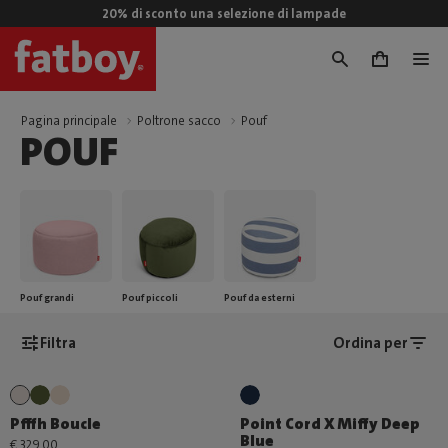
20% di sconto una selezione di lampade
0
Pagina principale
Poltrone sacco
Pouf
POUF
Pouf grandi
Pouf piccoli
Pouf da esterni
Filtra
Ordina per
Pfffh Boucle
Point Cord X Miffy Deep
Blue
€ 329,00