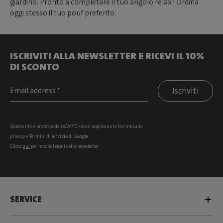
giardino. Pronto a completare il tuo angolo relax? Ordina
oggi stesso il tuo pouf preferito.
ISCRIVITI ALLA NEWSLETTER E RICEVI IL 10%
DI SCONTO
Iscriviti
Questo sito è protetto da reCAPTCHA e si
applicano le Norme sulla
privacy
e
Termini di servizio
di Google.
Clicca
qui
per le condizioni della newsletter
SERVICE