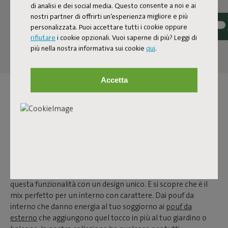
di analisi e dei social media. Questo consente a noi e ai
nostri partner di offrirti un’esperienza migliore e più
personalizzata. Puoi accettare tutti i cookie oppure
rifiutare
i cookie opzionali. Vuoi saperne di più? Leggi di
più nella nostra informativa sui cookie
qui
.
Accetta
POUF
Un pouf è uno di quegli oggetti che ti fanno pensare: come
ho fatto a vivere senza? Mentre un tavolino ha spesso una
sola funzione, un pouf è molto più versatile. È il tuo
poggiapiedi segreto dopo una lunga giornata, una seduta
extra per gli ospiti inattesi e persino un tavolino d’appoggio
quando non sai dove mettere il caffè. Da Fatboy, combiniamo
questa funzionalità con un design unico. E si scopre che è il
mix perfetto per un interno con carattere. Dai pouf da
interno che danno energia al tuo soggiorno ai
pouf da
esterno
che aggiungono quel tocco in più al tuo giardino o