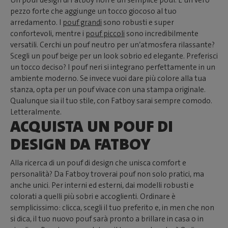
pezzo forte che aggiunge un tocco giocoso al tuo
arredamento. I
pouf grandi
sono robusti e super
confortevoli, mentre i
pouf piccoli
sono incredibilmente
versatili. Cerchi un pouf neutro per un’atmosfera rilassante?
Scegli un pouf beige per un look sobrio ed elegante. Preferisci
un tocco deciso? I pouf neri si integrano perfettamente in un
ambiente moderno. Se invece vuoi dare più colore alla tua
stanza, opta per un pouf vivace con una stampa originale.
Qualunque sia il tuo stile, con Fatboy sarai sempre comodo.
Letteralmente.
ACQUISTA UN POUF DI
DESIGN DA FATBOY
Alla ricerca di un pouf di design che unisca comfort e
personalità? Da Fatboy troverai pouf non solo pratici, ma
anche unici. Per interni ed esterni, dai modelli robusti e
colorati a quelli più sobri e accoglienti. Ordinare è
semplicissimo: clicca, scegli il tuo preferito e, in men che non
si dica, il tuo nuovo pouf sarà pronto a brillare in casa o in