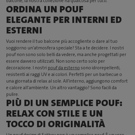
balcone, la nostra collezione ha qualcosa per tutti.
ORDINA UN POUF
ELEGANTE PER INTERNI ED
ESTERNI
Vuoi rendere il tuo balcone più accogliente o dare al tuo
soggiorno un’atmosfera speciale? Sta a te decidere. I nostri
pouf non sono solo belli da vedere, ma anche progettati per
essere davvero utilizzati. Non sono certo solo per
decorazione. I nostri
pouf da esterno
sono idrorepellenti,
resistenti ai raggi UV e ai colori. Perfetti per un barbecue o
una giornata di relax al sole. All'interno, aggiungono comfort
e calore all'ambiente. Un altro vantaggio? Sono facili da
pulire.
PIÙ DI UN SEMPLICE POUF:
RELAX CON STILE E UN
TOCCO DI ORIGINALITÀ
Un pouf design di Fatboy non è un semplice pouf. È un vero