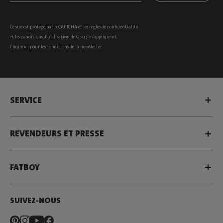
Ce site est protégé par reCAPTCHA et les
règles de confidentialité
et les
conditions d’utilisation
de Google s’appliquent.
Clique
ici
pour les conditions de la newsletter
SERVICE
REVENDEURS ET PRESSE
FATBOY
SUIVEZ-NOUS