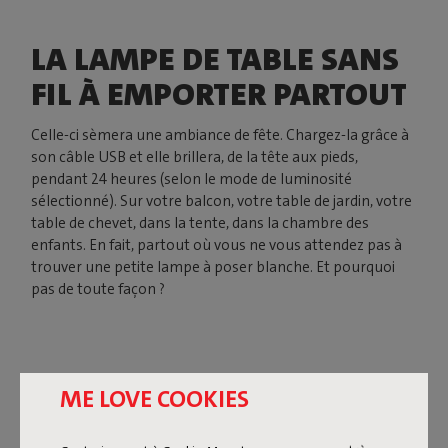
LA LAMPE DE TABLE SANS
FIL À EMPORTER PARTOUT
Celle-ci sèmera une ambiance de fête. Chargez-la grâce à
son câble USB et elle brillera, de la tête aux pieds,
pendant 24 heures (selon le mode de luminosité
sélectionné). Sur votre balcon, votre table de jardin, votre
table de chevet, dans la tente, dans la chambre des
enfants. En fait, partout où vous ne vous attendez pas à
trouver une petite lampe à poser blanche. Et pourquoi
pas de toute façon ?
ME LOVE COOKIES