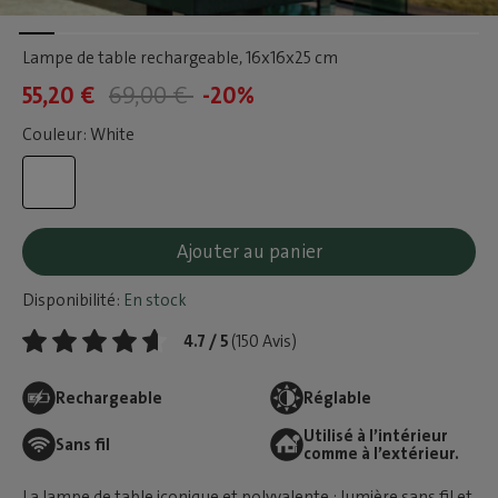
Lampe de table rechargeable
, 16x16x25 cm
55,20 €
69,00 €
-20%
Couleur: White
Ajouter au panier
Disponibilité:
En stock
4.7 / 5
(150 Avis)
Rechargeable
Réglable
Utilisé à l’intérieur
Sans fil
comme à l’extérieur.
La lampe de table iconique et polyvalente : lumière sans fil et