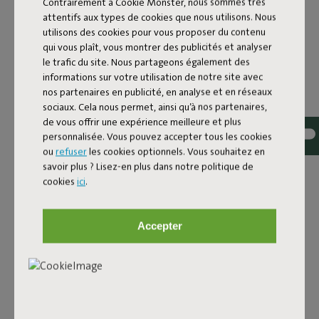
Contrairement à Cookie Monster, nous sommes très
attentifs aux types de cookies que nous utilisons. Nous
utilisons des cookies pour vous proposer du contenu
qui vous plaît, vous montrer des publicités et analyser
le trafic du site. Nous partageons également des
informations sur votre utilisation de notre site avec
nos partenaires en publicité, en analyse et en réseaux
sociaux. Cela nous permet, ainsi qu’à nos partenaires,
de vous offrir une expérience meilleure et plus
personnalisée. Vous pouvez accepter tous les cookies
ou
refuser
les cookies optionnels. Vous souhaitez en
savoir plus ? Lisez-en plus dans notre politique de
DE LA LAMPE DE CHEVET À
cookies
ici
.
LA LAMPE À POSER
D'EXTÉRIEUR
Accepter
Vous pouvez facilement emporter votre Edison the Petit
partout où vous allez. Cette lampe LED sans fil diffuse
généreusement la lumière, de l'abat-jour jusqu'au pied.
Tirez simplement sur l'étiquette Fatboy pour allumer et
éteindre la lampe à poser blanche ainsi que pour