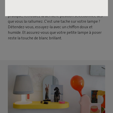
augmenter la luminosité. Plus vous tirez, plus l'éclairage
augmente. Et grâce à une fonction de mémorisation
pratique, retrouvez la dernière position sélectionnée dès
que vous la rallumez. C'est une tache sur votre lampe ?
Détendez-vous, essuyez-la avec un chiffon doux et
humide. Et assurez-vous que votre petite lampe à poser
reste la touche de blanc brillant.