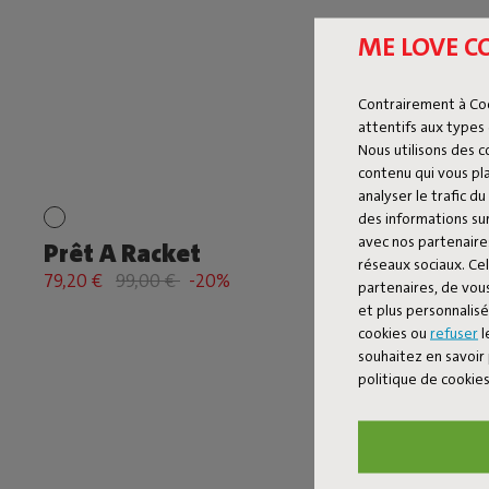
ME LOVE C
Contrairement à Co
attentifs aux types 
Nous utilisons des 
contenu qui vous pla
analyser le trafic 
des informations sur
avec nos partenaires
Prêt A Racket
réseaux sociaux. Cel
79,20 €
99,00 €
-20%
partenaires, de vous
et plus personnalis
cookies ou
refuser
l
souhaitez en savoir 
politique de cookie