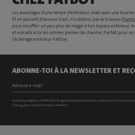
Les avantages d’une lampe d’extérieur, mais avec une touche 
Et en parlant d’œuvres d’art, n’oublions pas le brasero
Flamt
pour insuffler un peu plus de magie à ton espace extérieur. Ins
et ensuite à toi les soirées pleines de charme. Parfait pour
l’éclairage extérieur Fatboy.
ABONNE-TOI À LA NEWSLETTER ET REÇ
Ce site est protégé par reCAPTCHA et les
règles de confidentialité
et les
conditions d’utilisation
de Goo
Clique
ici
pour les conditions de la newsletter