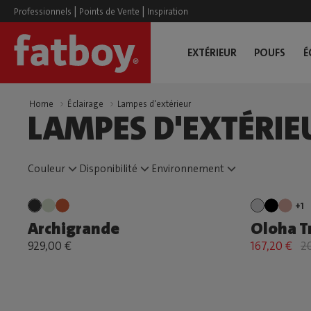
|
|
Professionnels
Points de Vente
Inspiration
EXTÉRIEUR
POUFS
É
Home
Éclairage
Lampes d'extérieur
LAMPES D'EXTÉRIE
Couleur
Disponibilité
Environnement
+1
Archigrande
Oloha T
929,00 €
167,20 €
2