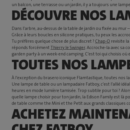
un balcon, une terrasse ou un jardin, il y a toujours une la
DÉCOUVRE NOS LA
Dans l’arbre, au-dessus de la table de jardin ou fixée au mur
Grâce à leurs boucles en silicone pratiques, tu peux les accro
Tu préfères quelque chose de plus discret ?
Chap-O
revisite l
réponds forcément
Thierry le Swinger
. Accroche-la avec sa c
garden party à un week-end camping. C’est toi qui choisis où 
TOUTES NOS LAMPE
À l’exception du brasero iconique Flamtastique, toutes nos l
Une lampe de table ou un lampadaire Fatboy, c’est l’allié idéa
heures en mode lumière tamisée. Trop subtile pour toi ? Alor
quelle lampe choisir pour ton jardin, la Edison Family est là
de table comme the Mini et the Petit aux grands classiques 
ACHETEZ MAINTENA
CHEZ FATBOY