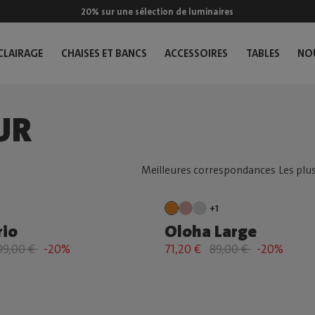
20% sur une sélection de luminaires
CLAIRAGE
CHAISES ET BANCS
ACCESSOIRES
TABLES
NO
UR
+1
rio
Oloha Large
09,00 €
-20%
71,20 €
89,00 €
-20%