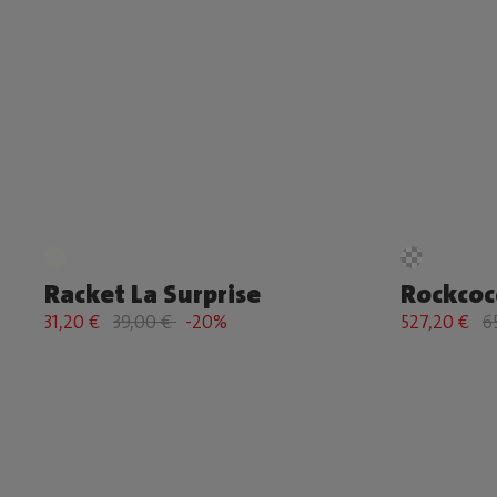
Racket La Surprise
Rockcoc
31,20 €
39,00 €
-20%
527,20 €
6