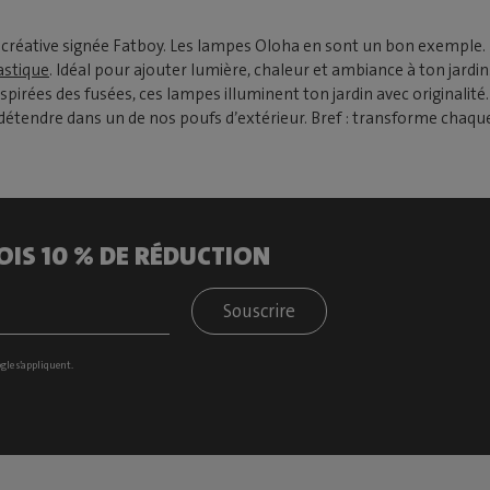
créative signée Fatboy. Les lampes Oloha en sont un bon exemple. L
astique
. Idéal pour ajouter lumière, chaleur et ambiance à ton jardi
pirées des fusées, ces lampes illuminent ton jardin avec originalité.
 se détendre dans un de nos poufs d’extérieur. Bref : transforme c
OIS 10 % DE RÉDUCTION
Souscrire
gle s’appliquent.