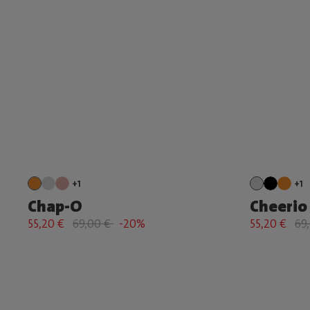
+1
+1
Chap-O
Cheerio
55,20 €
69,00 €
-20%
55,20 €
69