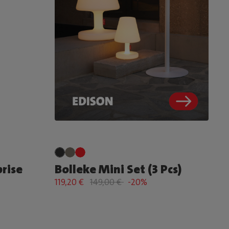
prise
Bolleke Mini Set (3 Pcs)
119,20 €
149,00 €
-20%