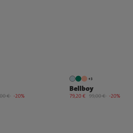
+3
Bellboy
,00 €
-20%
79,20 €
99,00 €
-20%