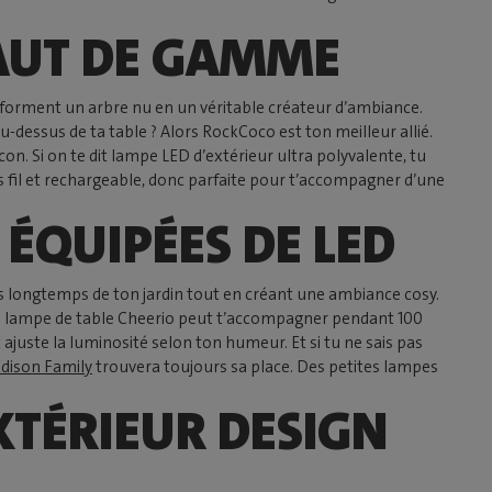
AUT DE GAMME
forment un arbre nu en un véritable créateur d’ambiance.
u-dessus de ta table ? Alors RockCoco est ton meilleur allié.
on. Si on te dit lampe LED d’extérieur ultra polyvalente, tu
ans fil et rechargeable, donc parfaite pour t’accompagner d’une
ÉQUIPÉES DE LED
us longtemps de ton jardin tout en créant une ambiance cosy.
 ? La lampe de table Cheerio peut t’accompagner pendant 100
 ajuste la luminosité selon ton humeur. Et si tu ne sais pas
dison Family
trouvera toujours sa place. Des petites lampes
XTÉRIEUR DESIGN