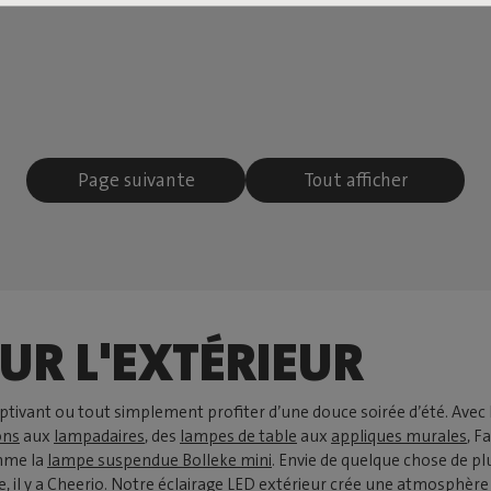
Page suivante
Tout afficher
UR L'EXTÉRIEUR
captivant ou tout simplement profiter d’une douce soirée d’été. Avec
ons
aux
lampadaires
, des
lampes de table
aux
appliques murales
, F
omme la
lampe suspendue Bolleke mini
. Envie de quelque chose de p
 il y a
Cheerio
. Notre éclairage LED extérieur crée une atmosphère