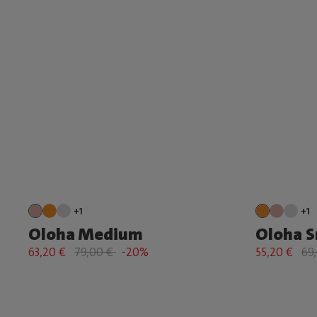
+1
+1
Oloha Medium
Oloha S
63,20 €
79,00 €
-20%
55,20 €
69