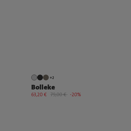
+2
Bolleke
63,20 €
79,00 €
-20%