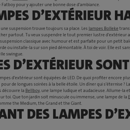
mpe Fatboy pour y ajouter une bonne dose d’ambiance.
MPES D’EXTÉRIEUR H
 – une suspension trouve toujours sa place. Les
lampes Bolleke
trans
cher partout. Tu veux suspendre le tout premier lustre d’extérieur a
a suspension classique avec humour et est parfaite pour un petit balc
orde ou installe-la sur son pied démontable. À toi de voir. Elle est s
elle swingue.
S D’EXTÉRIEUR SONT 
ampes d’extérieur sont équipées de LED. De quoi profiter encore pl
l pour de longues soirées à la belle étoile. Un dîner qui s’éternise
s découvre la
Bellboy
, une lampe ludique et audacieuse. Allume-la et
 pour toi. Que ton jardin soit minuscule ou immense, une lampe de la
E
comme the Medium, the Grand et the Giant.
NT DES LAMPES D’E