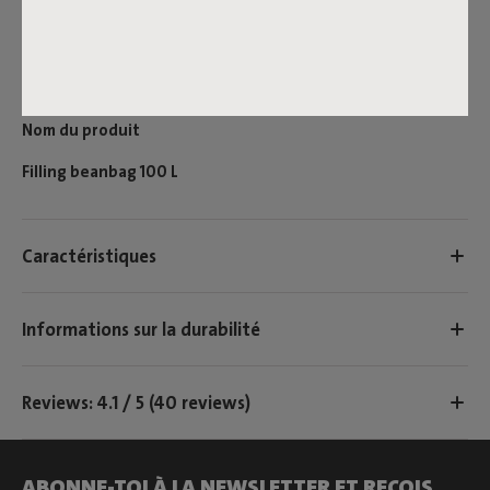
de perles et rechargez de préférence à l’intérieur afin d’éviter
que les perles atterrissent dans l’environnement. Bien
qu’elles ne soient pas toxiques, elles ne sont pas (encore)
biodégradables.
Nom du produit
Filling beanbag 100 L
Caractéristiques
Informations sur la durabilité
Reviews: 4.1 / 5 (40 reviews)
ABONNE-TOI À LA NEWSLETTER ET REÇOIS