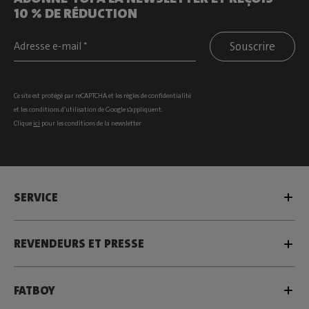
10 % DE RÉDUCTION
Souscrire
Ce site est protégé par reCAPTCHA et les
règles de confidentialité
et les
conditions d’utilisation
de Google s’appliquent.
Clique
ici
pour les conditions de la newsletter
SERVICE
REVENDEURS ET PRESSE
FATBOY