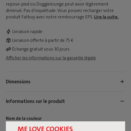
repose-pied ou Doggielounge peut avoir légèrement
diminué. Pas d’inquiétude. Vous pouvez recharger votre
produit Fatboy avec notre rembourrage EPS.
Lire la suite.
Livraison rapide
Livraison offerte à partir de 75 €
Échange gratuit sous 30 jours
Afficher les informations sur la garantie légale
Dimensions
Informations sur le produit
Nom de la couleur
ME LOVE COOKIES
Blanc