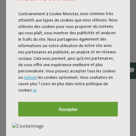
ID
100730
Contrairement à Cookie Monster, nous sommes très
attentifs aux types de cookies que nous utilisons. Nous
EAN
8717127995738
utilisons des cookies pour vous proposer du contenu
qui vous plaît, vous montrer des publicités et analyser
Les granules d’EPS ont rétréci dans le coussin de ton fidèle
le trafic du site. Nous partageons également des
compagnon à quatre pattes ? Heureusement, Fatboy
informations sur votre utilisation de notre site avec
propose également un rembourrage pour coussins ou poufs
nos partenaires en publicité, en analyse et en réseaux
pour chiens. Avant même que tu ne t’en rendes compte, ton
sociaux. Cela nous permet, ainsi qu’à nos partenaires,
produit sera à nouveau solide !
de vous offrir une expérience meilleure et plus
Après quelques années, le rembourrage pourrait avoir
personnalisée. Vous pouvez accepter tous les cookies
quelque peu perdu un peu de son élasticité. Il pourrait être
ou
refuser
les cookies optionnels. Vous souhaitez en
un peu aplati enfaite suite à une utilisation intensive. Dans ce
savoir plus ? Lisez-en plus dans notre politique de
cas, rechargez votre produit Fatboy avec la recharge EPS.
cookies
ici
.
Laissez simplement le rembourrage EPS en place et
mélangez-le aux nouvelles perles. Vous n’avez donc nul
besoin de remplacer l’intégralité du rembourrage. Durable,
Accepter
n’est-ce pas ?
Nous vous prions toutefois d’être méticuleux(se) lorsque
vous procédez au processus de recharge. Ne renversez pas