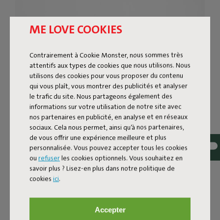
ME LOVE COOKIES
Contrairement à Cookie Monster, nous sommes très
attentifs aux types de cookies que nous utilisons. Nous
utilisons des cookies pour vous proposer du contenu
qui vous plaît, vous montrer des publicités et analyser
le trafic du site. Nous partageons également des
informations sur votre utilisation de notre site avec
nos partenaires en publicité, en analyse et en réseaux
sociaux. Cela nous permet, ainsi qu’à nos partenaires,
FRED'S SQUARE BISTREAU
de vous offrir une expérience meilleure et plus
personnalisée. Vous pouvez accepter tous les cookies
Fred’s Square Bistreau de Fatboy associe convivialité et
ou
refuser
les cookies optionnels. Vous souhaitez en
fonctionnalité. Avec son plateau robuste en lattes
savoir plus ? Lisez-en plus dans notre politique de
d’aluminium et son pied solide, cette table bistro n’est
cookies
ici
.
pas seulement agréable à regarder, elle est aussi conçue
pour durer des années. Le design carré offre un espace
confortable pour deux à quatre personnes, parfait pour
Accepter