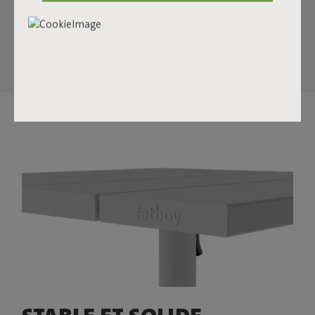
des collations ou des boissons. Même les plus petits
balcons ou terrasses accueilleront parfaitement Fred’s
Square Bistreau.