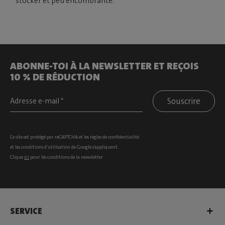
stocker et peu encombrante.
ABONNE-TOI À LA NEWSLETTER ET REÇOIS
10 % DE RÉDUCTION
Souscrire
Ce site est protégé par reCAPTCHA et les
règles de confidentialité
et les
conditions d’utilisation
de Google s’appliquent.
Clique
ici
pour les conditions de la newsletter
SERVICE