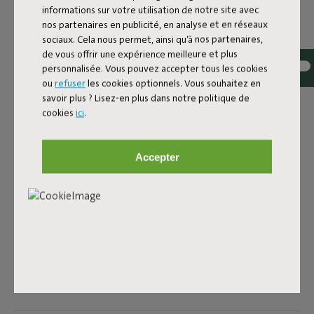
le Sumo Sofa. Comme il est fait de polyester recyclé, ce
informations sur votre utilisation de notre site avec
nos partenaires en publicité, en analyse et en réseaux
coussin allie confort et sens aigu du design. La texture
sociaux. Cela nous permet, ainsi qu’à nos partenaires,
côtelée lui donne une apparence vivante avec une subtile
de vous offrir une expérience meilleure et plus
profondeur de couleur. Parfait comme soutien pour le dos
personnalisée. Vous pouvez accepter tous les cookies
ou accoudoir. Grâce à son rembourrage ferme, il garde une
ou
refuser
les cookies optionnels. Vous souhaitez en
belle tenue. Les housses sont également lavables.
savoir plus ? Lisez-en plus dans notre politique de
Vraiment fait un gros dégât ? Notre guide des taches est là
cookies
ici
.
pour toi. Ainsi, il reste le détail qui complète parfaitement
ton coin détente, pour des années.
Accepter
Nom du produit
King Pillow Cord Soft Pink
Caractéristiques
Informations utilisateur