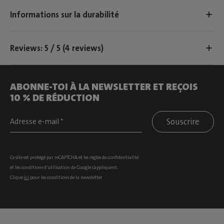
Informations sur la durabilité
Reviews: 5 / 5 (4 reviews)
ABONNE-TOI À LA NEWSLETTER ET REÇOIS
10 % DE RÉDUCTION
Souscrire
Ce site est protégé par reCAPTCHA et les
règles de confidentialité
et les
conditions d’utilisation
de Google s’appliquent.
Clique
ici
pour les conditions de la newsletter