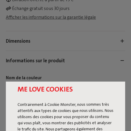
Échange gratuit sous 30 jours
Afficher les informations sur la garantie légale
Dimensions
Informations sur le produit
Nom de la couleur
ME LOVE COOKIES
Soft Pink
ID
107271
Contrairement à Cookie Monster, nous sommes très
attentifs aux types de cookies que nous utilisons. Nous
EAN
8719773076182
utilisons des cookies pour vous proposer du contenu
Le King Pillow Recycled Cord est un coussin généreux au
qui vous plaît, vous montrer des publicités et analyser
look raffiné. Fabriqué dans le même tissu côtelé doux que
le trafic du site. Nous partageons également des