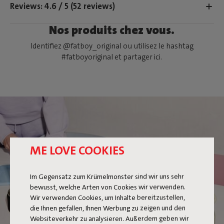
Reviews: 4.6 / 5 (52 reviews)
Nos produits chez vous.
Identifiez @fatboy_original ou utilisez le hashtag
#fatboyoriginal et partager ici.
ME LOVE COOKIES
FLAMTASTIQUE XS
Im Gegensatz zum Krümelmonster sind wir uns sehr
bewusst, welche Arten von Cookies wir verwenden.
Wir verwenden Cookies, um Inhalte bereitzustellen,
die Ihnen gefallen, Ihnen Werbung zu zeigen und den
Websiteverkehr zu analysieren. Außerdem geben wir