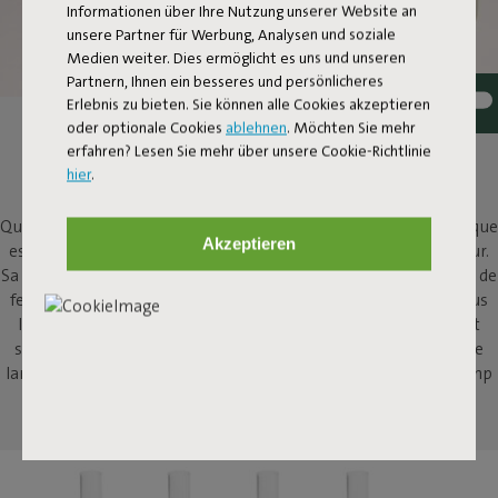
Informationen über Ihre Nutzung unserer Website an
unsere Partner für Werbung, Analysen und soziale
Medien weiter. Dies ermöglicht es uns und unseren
Partnern, Ihnen ein besseres und persönlicheres
Erlebnis zu bieten. Sie können alle Cookies akzeptieren
oder optionale Cookies
ablehnen
. Möchten Sie mehr
ALLUMER LE FEU À VOTRE
erfahren? Lesen Sie mehr über unsere Cookie-Richtlinie
TABLE
hier
.
Qui n'apprécie pas de se rassembler autour d'un feu ? Flamtastique
Akzeptieren
est la cheminée au bioéthanol surdimensionnée pour l'extérieur.
Sa petite sœur, Flamtastique XS, apporte cette même ambiance de
feu de camp à l'intérieur, à votre table. Pour ajouter un petit plus
lorsque vous partagez un verre ou profitez d'un repas, ou tout
simplement pour regarder ses flammes. Cette puissante petite
lampe à huile d'intérieur encouragera les histoires de feu de camp
passionnantes.