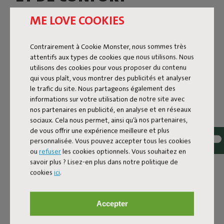
Fatboy et Miffy unissent leurs forces pour une nouvelle
ME LOVE COOKIES
aventure. Ensemble, ils présentent une collection
capsule ludique où les designs iconiques de Fatboy
Contrairement à Cookie Monster, nous sommes très
fusionnent avec l’univers imaginatif de Miffy de
attentifs aux types de cookies que nous utilisons. Nous
Dick Bruna. Une histoire colorée pour les petits et les
utilisons des cookies pour vous proposer du contenu
grands, riche en nostalgie et en designs intemporels qui
qui vous plaît, vous montrer des publicités et analyser
dureront pendant des années. Tout comme Miffy.
le trafic du site. Nous partageons également des
informations sur votre utilisation de notre site avec
Le célèbre petit lapin s’associe aux pièces emblématiques
nos partenaires en publicité, en analyse et en réseaux
de Fatboy pour créer une collection feel‑good qui
sociaux. Cela nous permet, ainsi qu’à nos partenaires,
illuminera instantanément ton intérieur. Que tu
de vous offrir une expérience meilleure et plus
aménages une chambre d’enfant, ajoutes une touche
personnalisée. Vous pouvez accepter tous les cookies
ludique à ton salon, ou que tu sois simplement un fan
ou
refuser
les cookies optionnels. Vous souhaitez en
inconditionnel de Miffy. Cette collection célèbre leurs
savoir plus ? Lisez-en plus dans notre politique de
racines communes aux Pays‑Bas et un amour partagé
cookies
ici
.
pour le design audacieux qui fait naître un sourire. Le
résultat ? Une collection design joyeuse qui combine
confort et caractère d’une manière familière mais
Accepter
rafraîchissante.