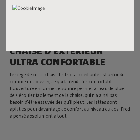
CHAISE D'EXTÉRIEUR
ULTRA CONFORTABLE
Le siège de cette chaise bistrot accueillante est arrondi
comme un coussin, ce qui la rend très confortable.
L'ouverture en forme de sourire permet à l'eau de pluie
de s'écouler facilement de la chaise, qui n'a ainsi pas
besoin d'être essuyée dès qu'il pleut. Les lattes sont
aplaties pour davantage de confort au niveau du dos. Fred
a pensé absolument à tout.