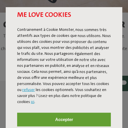
ME LOVE COOKIES
CHAISE BISTROT D'EXTÉRIEUR
Contrairement à Cookie Monster, nous sommes très
attentifs aux types de cookies que nous utilisons. Nous
Tu connais sans doute ces chaises à dossier à lattes à l’ancienne.
utilisons des cookies pour vous proposer du contenu
Avec Fred's Chair, nous avons transformé ce classique en une
qui vous plaît, vous montrer des publicités et analyser
chaise d'extérieur moderne avec une touche d'originalité. Élégante
le trafic du site. Nous partageons également des
mais sympathique avec sa forme arrondie, cette chaise est
informations sur votre utilisation de notre site avec
fabriquée en aluminium résistant aux intempéries. Robuste,
nos partenaires en publicité, en analyse et en réseaux
élégante et conçue pour des années de plaisir.
sociaux. Cela nous permet, ainsi qu’à nos partenaires,
de vous offrir une expérience meilleure et plus
personnalisée. Vous pouvez accepter tous les cookies
ou
refuser
les cookies optionnels. Vous souhaitez en
savoir plus ? Lisez-en plus dans notre politique de
cookies
ici
.
Accepter