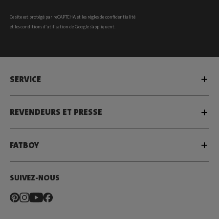
Ce site est protégé par reCAPTCHA et les
règles de confidentialité
et les
conditions d’utilisation
de Google s’appliquent.
SERVICE
REVENDEURS ET PRESSE
FATBOY
SUIVEZ-NOUS