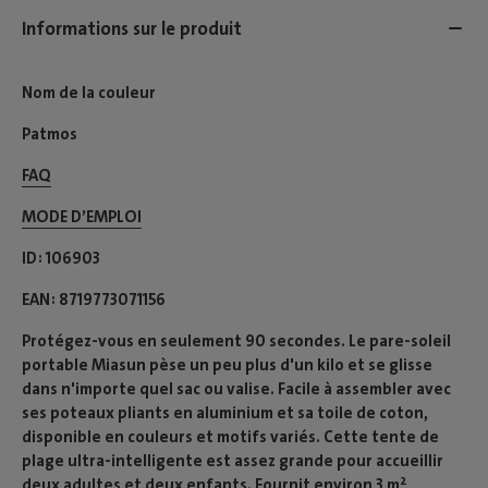
Informations sur le produit
Nom de la couleur
Patmos
FAQ
MODE D’EMPLOI​
ID
106903
EAN
8719773071156
Protégez-vous en seulement 90 secondes. Le pare-soleil
portable Miasun pèse un peu plus d'un kilo et se glisse
dans n'importe quel sac ou valise. Facile à assembler avec
ses poteaux pliants en aluminium et sa toile de coton,
disponible en couleurs et motifs variés. Cette tente de
plage ultra-intelligente est assez grande pour accueillir
deux adultes et deux enfants. Fournit environ 3 m²