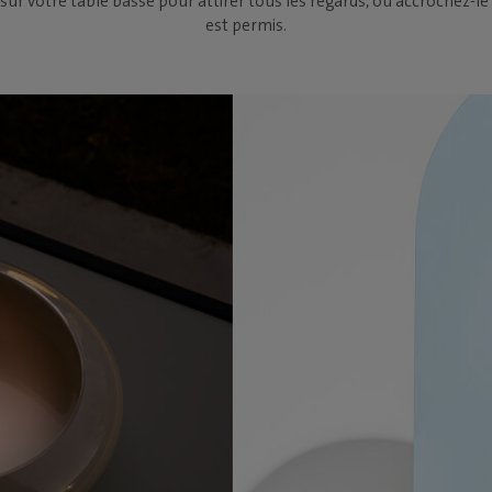
 sur votre table basse pour attirer tous les regards, ou accrochez
est permis.