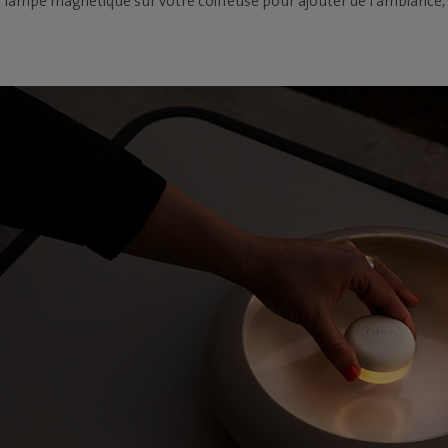
lampe magnétique sur votre coiffeuse pour ajouter de l'ambiance,