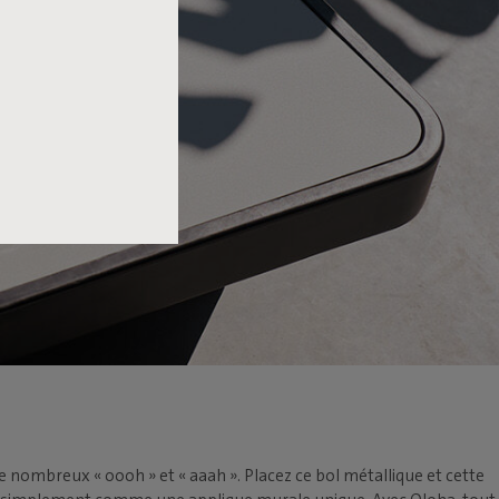
 de nombreux « oooh » et « aaah ». Placez ce bol métallique et cette