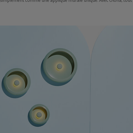
-le simplement comme une applique murale unique. Avec Oloha, tout