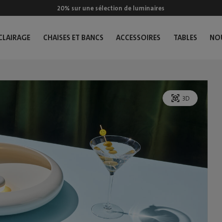
20% sur une sélection de luminaires
CLAIRAGE
CHAISES ET BANCS
ACCESSOIRES
TABLES
NO
3D