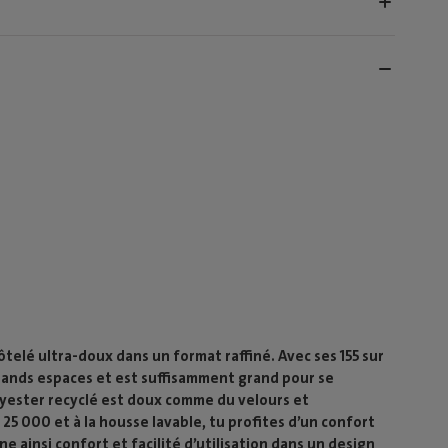
ôtelé ultra-doux dans un format raffiné. Avec ses 155 sur
grands espaces et est suffisamment grand pour se
lyester recyclé est doux comme du velours et
5 000 et à la housse lavable, tu profites d’un confort
 ainsi confort et facilité d’utilisation dans un design