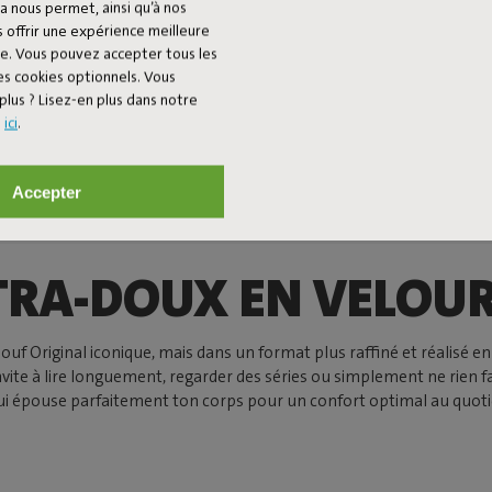
a nous permet, ainsi qu’à nos
 offrir une expérience meilleure
ée. Vous pouvez accepter tous les
es cookies optionnels. Vous
plus ? Lisez-en plus dans notre
s
ici
.
Accepter
TRA-DOUX EN VELOUR
ouf Original iconique, mais dans un format plus raffiné et réalisé 
te à lire longuement, regarder des séries ou simplement ne rien fair
ui épouse parfaitement ton corps pour un confort optimal au quoti