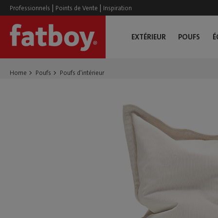
|
|
Professionnels
Points de Vente
Inspiration
EXTÉRIEUR
POUFS
É
Home
Poufs
Poufs d'intérieur