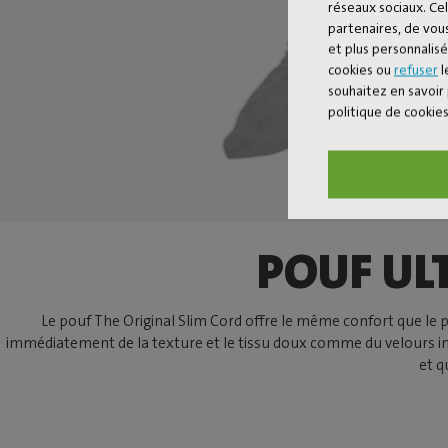
réseaux sociaux. Cel
partenaires, de vous
et plus personnalis
cookies ou
refuser
l
souhaitez en savoir 
politique de cookie
POUF UL
Le pouf The Original Slim Cord offre le même confort que le p
immédiatement de la texture et le tissu doux comme du velours invi
et q