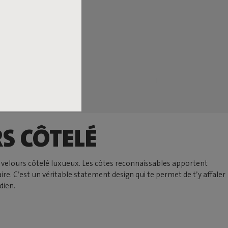
S CÔTELÉ
en velours côtelé luxueux. Les côtes reconnaissables apportent
e. C’est un véritable statement design qui te permet de t’y affaler
dien.