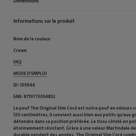
Dimensions
Informations sur le produit
Nom de la couleur
Cream
FAQ
MODE D’EMPLOI​
ID
105944
EAN
8719773054852
Le pouf The Original Slim Cord est notre pouf en velours c
120 centimètres, il convient aussi bien aux petits qu’aux 
détendre dans sa position préférée. Le tissu côtelé en po
étonnamment résistant. Grâce à une valeur Martindale de 2
durable pendant des années. The Original Slim Cord combine