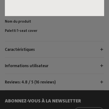
rentrer ton Paletti. The Cover est disponible en versions
une, deux ou trois places – une protection parfaitement
adaptée à ton ensemble.
Nom du produit
Paletti 1-seat cover
Caractéristiques
Informations utilisateur
Reviews: 4.8 / 5 (16 reviews)
ABONNEZ-VOUS À LA NEWSLETTER