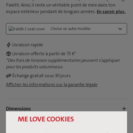
Paletti. Ainsi, il reste un véritable point de mire dans ton
espace extérieur pendant de longues années.
En savoir plus.
Choisir un autre modèle:
Livraison rapide
Livraison offerte à partir de 75 €*
*Des frais de livraison supplémentaires peuvent s’appliquer
pour les produits volumineux.
Échange gratuit sous 30 jours
Afficher les informations sur la garantie légale
Dimensions
ME LOVE COOKIES
Informations sur le produit