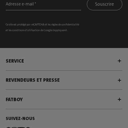
Souscrire
Ce site est protégé par reCAPTCHA et les
règles de confidentialité
et les
conditions d’utilisation
de Google s’appliquent.
SERVICE
REVENDEURS ET PRESSE
FATBOY
SUIVEZ-NOUS