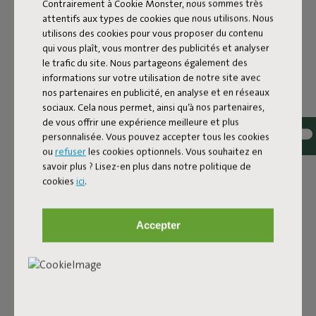
Contrairement à Cookie Monster, nous sommes très
attentifs aux types de cookies que nous utilisons. Nous
Nom de la couleur
utilisons des cookies pour vous proposer du contenu
qui vous plaît, vous montrer des publicités et analyser
Black
le trafic du site. Nous partageons également des
informations sur votre utilisation de notre site avec
FAQ
nos partenaires en publicité, en analyse et en réseaux
sociaux. Cela nous permet, ainsi qu’à nos partenaires,
ID
104305
de vous offrir une expérience meilleure et plus
personnalisée. Vous pouvez accepter tous les cookies
EAN
8719773035363
ou
refuser
les cookies optionnels. Vous souhaitez en
Protège ce que tu aimes Fatboy rend le farniente
savoir plus ? Lisez-en plus dans notre politique de
irrésistible, mais malheureusement, on ne peut rien
cookies
ici
.
contre les fientes d’oiseaux ou une averse soudaine. C’est
pourquoi Fatboy a développé des housses déperlantes et
Accepter
antisalissures pour protéger ton Paletti. Elles gardent ton
canapé lounge impeccable et le protègent contre la saleté
et une pluie inattendue. Ainsi, ton Paletti reste beau plus
longtemps et toujours prêt pour ton prochain moment de
détente. Attention toutefois : elles ne sont pas
imperméables. En cas de mauvais temps, mieux vaut