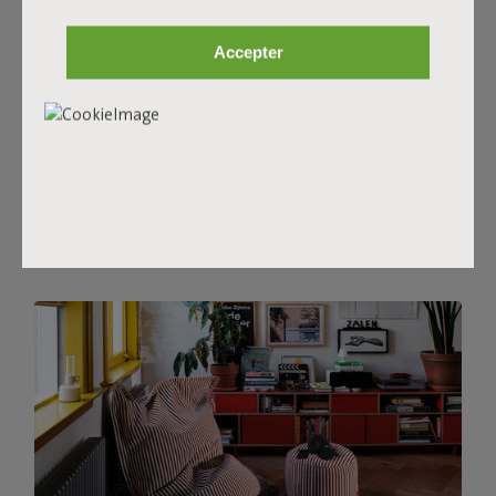
place où que tu le poses : dans ton salon ou ta salle à
manger, dans ta chambre ou ton bureau. De plus, il est
Accepter
incroyablement polyvalent. Il te manque un siège pour
un repas entre ami ou la fête d'anniversaire de ton enfant
? Avec Point Terry, deviens le meilleur hôte qui soit. Tu
préfères t'asseoir et te détendre devant ta série préférée
ou un bon livre ? Tire le pouf pour poser une boisson ou
t'en servir de repose-pieds.