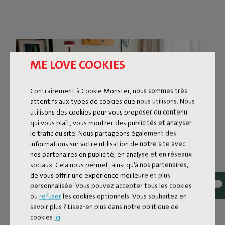
ME LOVE COOKIES
Contrairement à Cookie Monster, nous sommes très
attentifs aux types de cookies que nous utilisons. Nous
utilisons des cookies pour vous proposer du contenu
qui vous plaît, vous montrer des publicités et analyser
le trafic du site. Nous partageons également des
informations sur votre utilisation de notre site avec
nos partenaires en publicité, en analyse et en réseaux
sociaux. Cela nous permet, ainsi qu’à nos partenaires,
de vous offrir une expérience meilleure et plus
PETIT POUF EN ÉPONGE
personnalisée. Vous pouvez accepter tous les cookies
ou
refuser
les cookies optionnels. Vous souhaitez en
savoir plus ? Lisez-en plus dans notre politique de
Le Point Terry ajoute la touche finale à n’importe quel
cookies
ici
.
espace intérieur. Ce petit pouf en éponge trouvera sa