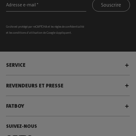
Souscrire
Ce site est protégé par reCAPTCHA et les
règles de confidentialité
et les
conditions d’utilisation
de Google s’appliquent.
SERVICE
REVENDEURS ET PRESSE
FATBOY
SUIVEZ-NOUS