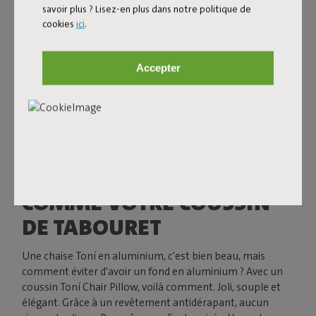
savoir plus ? Lisez-en plus dans notre politique de
cookies
ici
.
Accepter
NE BOUGEZ PAS. TOUT
COMME VOTRE COUSSIN
DE TABOURET
Une chaise Toní en aluminium, c'est bien beau, mais
comment éviter d'avoir un fond en aluminium ? Avec un
coussin Toní Chair Pillow, voilà comment. Joli, souple et
élégant. Grâce à un revêtement antidérapant, aucun