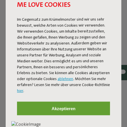
ME LOVE COOKIES
Im Gegensatz zum Krümelmonster sind wir uns sehr
bewusst, welche Arten von Cookies wir verwenden.
Wir verwenden Cookies, um Inhalte bereitzustellen,
die Ihnen gefallen, Ihnen Werbung zu zeigen und den
Websiteverkehr zu analysieren. Außerdem geben wir
Informationen über Ihre Nutzung unserer Website an
unsere Partner für Werbung, Analysen und soziale
Medien weiter. Dies ermöglicht es uns und unseren
GROSSE BOGENLAMPE, G
Partnern, Ihnen ein besseres und persönlicheres
Erlebnis zu bieten. Sie können alle Cookies akzeptieren
ROSSARTIGE AT
oder optionale Cookies
ablehnen
. Möchten Sie mehr
erfahren? Lesen Sie mehr über unsere Cookie-Richtlinie
MOSPHÄRE
hier
.
Mit Big Lebow hebt Fatboy die Innenbeleuchtung auf eine
völlig neue Ebene - genauer gesagt, in eine Höhe von 2
Akzeptieren
Meter 34. Der kraftvolle Bogen dieser Stehlampe besteht
genauso wie der schwere Fuß aus pulverbeschichtetem
Stahl. Das sanfte Licht der LED-Lampen wird von den