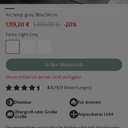
Arc lamp, grau
, 186x234 cm
1.119,20 €
1.399,00 €
-20%
Farbe: Light Grey
In den Warenkorb
Dieser Artikel ist derzeit nicht verfügbar
4.5 / 5
(9 Bewertungen)
Dimmbar
Für drinnen
Übergroß oder Große
Anpassbares Licht
Größe
Die eigenwillige und kraftvolle Stehleuchte mit dimmbarem