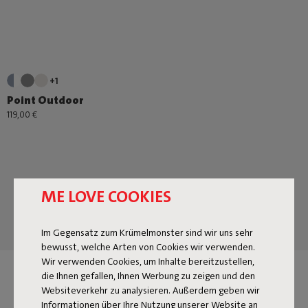
+1
Point Outdoor
119,00 €
ME LOVE COOKIES
Im Gegensatz zum Krümelmonster sind wir uns sehr
bewusst, welche Arten von Cookies wir verwenden.
Wir verwenden Cookies, um Inhalte bereitzustellen,
die Ihnen gefallen, Ihnen Werbung zu zeigen und den
BESTELLE HOCKER IM
Websiteverkehr zu analysieren. Außerdem geben wir
Informationen über Ihre Nutzung unserer Website an