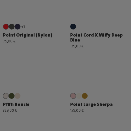
+1
Point Original (Nylon)
Point Cord X Miffy Deep
Blue
79,00 €
129,00 €
Pfffh Boucle
Point Large Sherpa
329,00 €
159,00 €