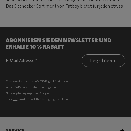
Das Sitzhocker-Sortiment von Fatboy bietet für jeden etwas.
ABONNIEREN SIE DEN NEWSLETTER UND
ERHALTE 10 % RABATT
Registrieren
Diese Website ist durch reCAPTCHA geschützt und es
gelten die
Datenschutzbestimmungen
und
Nutzungsbedingungen
von Google.
Klick
hier
, um die Newsletter-Bedingungen zu lesen
SERVICE