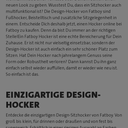
neuen Look zu geben. Wusstest Du, dass ein Sitzhocker auch
multifunktional ist? Die Design-Hocker von Fatboy sind
Fußhocker, Beistelltisch und zusätzliche Sitzgelegenheit in
einem. Entscheide Dich deshalb jetzt, einen Hocker online bei
Fatboy zu kaufen. Denn da bist Du immer an der richtigen
Stelle!Ein Fatboy Hocker ist eine echte Bereicherung für Dein
Zuhause. Er ist nicht nur vielseitig einsetzbar, sondern der
Design-Hocker ist auch einfach ein sehr schöner Platz zum
Sitzen. Hat Dein Hocker nach jahrelangem Genuss seine
Form oder Robustheit verloren? Dann kannst Du ihn ganz
einfach selbst wieder auffüllen, damit er wieder wie neu ist.
So einfach ist das.
EINZIGARTIGE DESIGN-
HOCKER
Entdecke die einzigartigen Design-Sitzhocker von Fatboy. Von
groß bis klein, für drinnen oder draußen und von fest bis
superweich. Erhältlich in einer riesigen Auswahl an Farben.