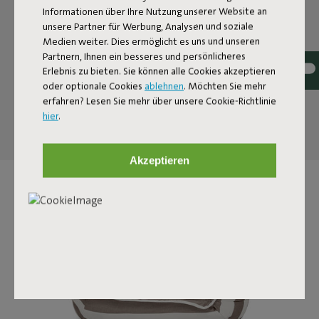
deinen Außenbereich. Dieser einladende Lounge-Sessel
Informationen über Ihre Nutzung unserer Website an
verbindet solide Qualität mit einem angenehm weichen
unsere Partner für Werbung, Analysen und soziale
Einsinkgefühl dank der Schaumfüllung. Mit seinem
Medien weiter. Dies ermöglicht es uns und unseren
markanten Look und der freundlichen Form wird er
Partnern, Ihnen ein besseres und persönlicheres
garantiert zum Blickfang in deinem Garten, auf deiner
Erlebnis zu bieten. Sie können alle Cookies akzeptieren
Terrasse oder deinem Balkon. Der BonBaron Outdoor ist
oder optionale Cookies
ablehnen
. Möchten Sie mehr
bereit für das Leben im Freien.
erfahren? Lesen Sie mehr über unsere Cookie-Richtlinie
hier
.
Akzeptieren