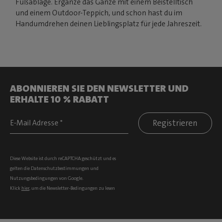
Fußablage. Ergänze das Ganze mit einem Beistelltisch
und einem Outdoor-Teppich, und schon hast du im
Handumdrehen deinen Lieblingsplatz für jede Jahreszeit.
ABONNIEREN SIE DEN NEWSLETTER UND
ERHALTE 10 % RABATT
Registrieren
Diese Website ist durch reCAPTCHA geschützt und es
gelten die
Datenschutzbestimmungen
und
Nutzungsbedingungen
von Google.
Klick
hier
, um die Newsletter-Bedingungen zu lesen