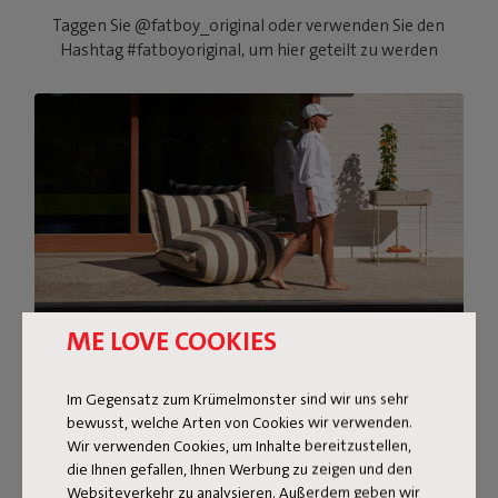
Taggen Sie @fatboy_original oder verwenden Sie den
Hashtag #fatboyoriginal, um hier geteilt zu werden
ME LOVE COOKIES
SUPERKOMFORTABLES
Im Gegensatz zum Krümelmonster sind wir uns sehr
bewusst, welche Arten von Cookies wir verwenden.
LOUNGEN
Wir verwenden Cookies, um Inhalte bereitzustellen,
die Ihnen gefallen, Ihnen Werbung zu zeigen und den
Der BonBaron Outdoor bringt ultimativen Komfort in
Websiteverkehr zu analysieren. Außerdem geben wir