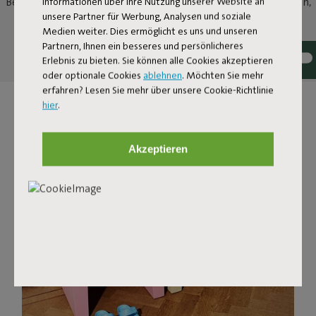
Informationen über Ihre Nutzung unserer Website an
Betonbausteinen vergangener Zeiten inspiriert ist. Verwende ihn,
unsere Partner für Werbung, Analysen und soziale
wie du willst: als Sitz, als Tisch für deine Lieblingssnacks und
Medien weiter. Dies ermöglicht es uns und unseren
Getränke oder stelle mehrere Concrete Seats zu einer Bank
Partnern, Ihnen ein besseres und persönlicheres
zusammen.
Erlebnis zu bieten. Sie können alle Cookies akzeptieren
oder optionale Cookies
ablehnen
. Möchten Sie mehr
erfahren? Lesen Sie mehr über unsere Cookie-Richtlinie
hier
.
Akzeptieren