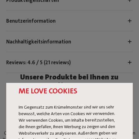
Benutzerinformation
Nachhaltigkeitsinformation
Reviews: 4.6 / 5 (21 reviews)
Unsere Produkte bei Ihnen zu
Hause.
ME LOVE COOKIES
Taggen Sie @fatboy_original oder verwenden Sie den
Hashtag #fatboyoriginal, um hier geteilt zu werden
Im Gegensatz zum Krümelmonster sind wir uns sehr
bewusst, welche Arten von Cookies wir verwenden.
ZEITLOSES DESIGN
Wir verwenden Cookies, um Inhalte bereitzustellen,
die Ihnen gefallen, Ihnen Werbung zu zeigen und den
Websiteverkehr zu analysieren. Außerdem geben wir
Concrete Seat ist ein vielseitiger Hocker, der von den bekannten