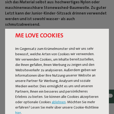
sich das Material selbst aus: hochwertiges Nylon oder
maschinenwaschbare Stonewashed-Baumwolle. Zu guter
Letzt kann der Junior-Kinder-Sitzsack drinnen verwendet
werden und ist sowohl wasser- als auch
schmutzabweisend.
ME LOVE COOKIES
Produktname
Junior Silver
Im Gegensatz zum Krümelmonster sind wir uns sehr
bewusst, welche Arten von Cookies wir verwenden.
Wir verwenden Cookies, um Inhalte bereitzustellen,
Produkteigenschaften
die Ihnen gefallen, Ihnen Werbung zu zeigen und den
Websiteverkehr zu analysieren. Außerdem geben wir
Informationen über Ihre Nutzung unserer Website an
Benutzerinformation
unsere Partner für Werbung, Analysen und soziale
Medien weiter. Dies ermöglicht es uns und unseren
Partnern, Ihnen ein besseres und persönlicheres
Erlebnis zu bieten. Sie können alle Cookies akzeptieren
Reviews: 4.3 / 5 (23 reviews)
oder optionale Cookies
ablehnen
. Möchten Sie mehr
erfahren? Lesen Sie mehr über unsere Cookie-Richtlinie
Unsere Produkte bei Ihnen zu
hier
.