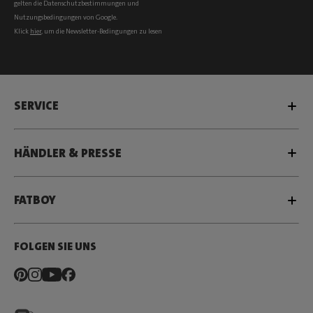
gelten die
Datenschutzbestimmungen
und
Nutzungsbedingungen
von Google.
Klick
hier
, um die Newsletter-Bedingungen zu lesen
SERVICE
HÄNDLER & PRESSE
FATBOY
FOLGEN SIE UNS