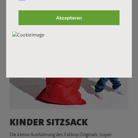
Hause.
Taggen Sie @fatboy_original oder verwenden Sie den
Akzeptieren
Hashtag #fatboyoriginal, um hier geteilt zu werden
KINDER SITZSACK
Die kleine Ausführung des Fatboy Originals. Super