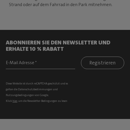
Strand oder auf dem Fahrrad in den Park mitnehmen.
ABONNIEREN SIE DEN NEWSLETTER UND
ERHALTE 10 % RABATT
Registrieren
Diese Website ist durch reCAPTCHA geschützt und es
gelten die
Datenschutzbestimmungen
und
Nutzungsbedingungen
von Google.
Klick
hier
, um die Newsletter-Bedingungen zu lesen