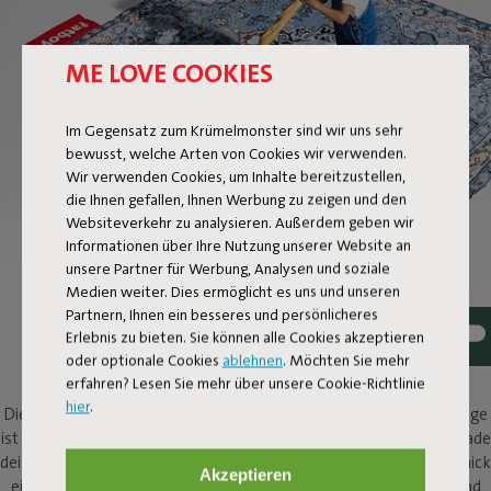
ME LOVE COOKIES
Im Gegensatz zum Krümelmonster sind wir uns sehr
bewusst, welche Arten von Cookies wir verwenden.
Wir verwenden Cookies, um Inhalte bereitzustellen,
die Ihnen gefallen, Ihnen Werbung zu zeigen und den
Websiteverkehr zu analysieren. Außerdem geben wir
Informationen über Ihre Nutzung unserer Website an
unsere Partner für Werbung, Analysen und soziale
Medien weiter. Dies ermöglicht es uns und unseren
Partnern, Ihnen ein besseres und persönlicheres
Erlebnis zu bieten. Sie können alle Cookies akzeptieren
PICNIC LOUNGE
oder optionale Cookies
ablehnen
. Möchten Sie mehr
erfahren? Lesen Sie mehr über unsere Cookie-Richtlinie
hier
.
Diese Picknickdecke ist eine echte Design-Sensation. Picnic Lounge
ist ein persischer Klassiker mit einem modernen Fatboy-Twist. Lade
deine Familie, Freunde oder dein Date zu einem spontanen Picknick
Akzeptieren
ein. Mach es dir im Park, im Wald oder sogar an einem Kiesstrand