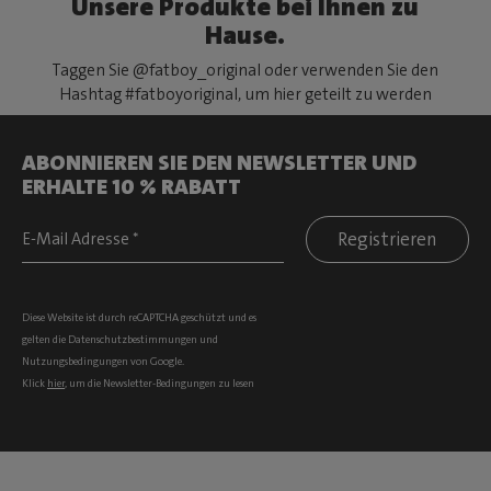
Unsere Produkte bei Ihnen zu
Hause.
Taggen Sie @fatboy_original oder verwenden Sie den
Hashtag #fatboyoriginal, um hier geteilt zu werden
ABONNIEREN SIE DEN NEWSLETTER UND
ERHALTE 10 % RABATT
Registrieren
Diese Website ist durch reCAPTCHA geschützt und es
gelten die
Datenschutzbestimmungen
und
Nutzungsbedingungen
von Google.
Klick
hier
, um die Newsletter-Bedingungen zu lesen