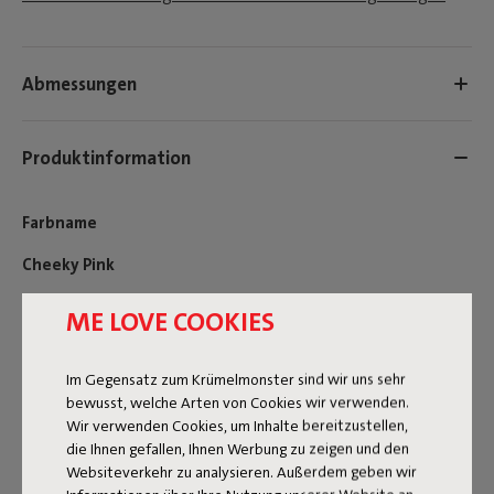
Abmessungen
Produktinformation
Farbname
Cheeky Pink
HÄUFIG GESTELLTE FRAGEN
ME LOVE COOKIES
ID
106603
Im Gegensatz zum Krümelmonster sind wir uns sehr
EAN
8719773067746
bewusst, welche Arten von Cookies wir verwenden.
Wir verwenden Cookies, um Inhalte bereitzustellen,
Wenn du auf der Suche nach dem ultimativen Accessoire
die Ihnen gefallen, Ihnen Werbung zu zeigen und den
für dein Sofa, dein Bett oder deinen Lieblingssessel bist,
Websiteverkehr zu analysieren. Außerdem geben wir
ist das Square Pillow Teddy (Chess) Kissen ein guter