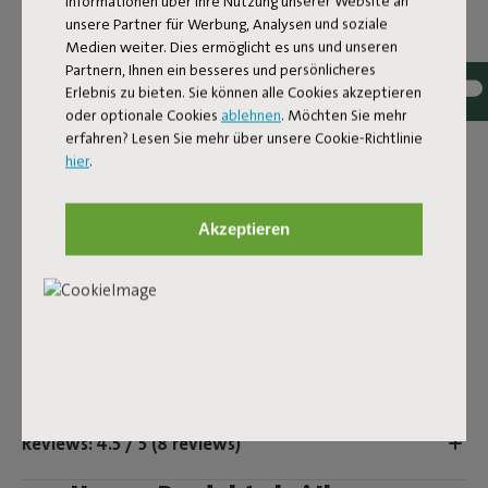
Informationen über Ihre Nutzung unserer Website an
Schachzug. Wähle eine unifarbene Variante, entscheide
unsere Partner für Werbung, Analysen und soziale
dich für einen auffälligen Blickfang mit einem coolen
Medien weiter. Dies ermöglicht es uns und unseren
gewebten Karomuster oder mixe und kombiniere es.
Partnern, Ihnen ein besseres und persönlicheres
Dieses Kissen aus superweichem Teddy-Stoff ist cool und
Erlebnis zu bieten. Sie können alle Cookies akzeptieren
kuschelig, schick und bequem - und macht deinen
oder optionale Cookies
ablehnen
. Möchten Sie mehr
Innenraum noch gemütlicher und vollständiger.
erfahren? Lesen Sie mehr über unsere Cookie-Richtlinie
hier
.
Produktname
Square Pillow Teddy Cheeky Pink
Akzeptieren
Produkteigenschaften
Benutzerinformation
Reviews: 4.5 / 5 (8 reviews)