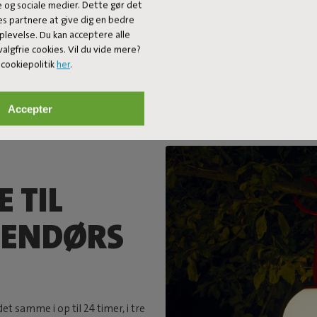
e og sociale medier. Dette gør det
es partnere at give dig en bedre
plevelse. Du kan acceptere alle
algfrie cookies. Vil du vide mere?
cookiepolitik
her
.
Accepter
 TIL
DENDØRS
t samme i op til 24 timer, i tre