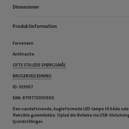
Dimensioner
Produktinformation
Farvenavn
Anthracite
OFTE STILLEDE SPØRGSMÅL
BRUGERVEJLEDNING
ID
103907
EAN
8719773030900
Den vandafvisende, kugleformede LED-lampe til både ude
fleksible gummiløkke. Oplad din Bolleke via USB-tilslutning
lysindstillinger.