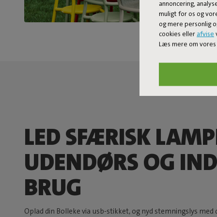
annoncering, analys
muligt for os og vor
og mere personlig o
cookies eller
afvise
v
Læs mere om vores 
LED SFÆRISK LAMPE
UDENDØRS OG IN
BRUG
Oplad din Bolleke via usb-stikket, og nyd stemningslys med de