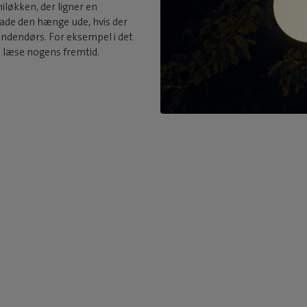
løkken, der ligner en
lade den hænge ude, hvis der
 indendørs. For eksempel i det
al læse nogens fremtid.