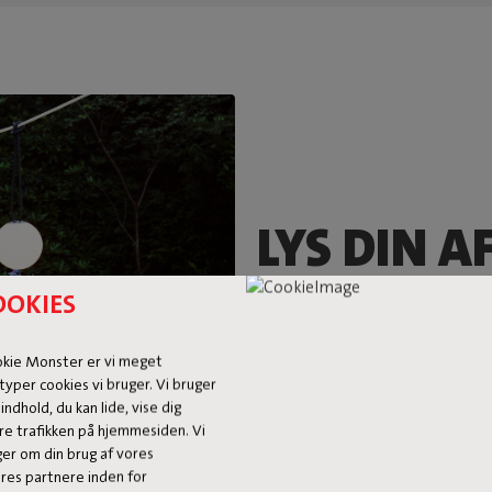
LYS DIN A
OOKIES
Bolleke er den ultimative humø
den. Og du får heller ikke brug f
kan nemt hænges op på en lednin
okie Monster er vi meget
til at gå indendørs, fordi mørke
typer cookies vi bruger. Vi bruger
 indhold, du kan lide, vise dig
re trafikken på hjemmesiden. Vi
ger om din brug af vores
es partnere inden for