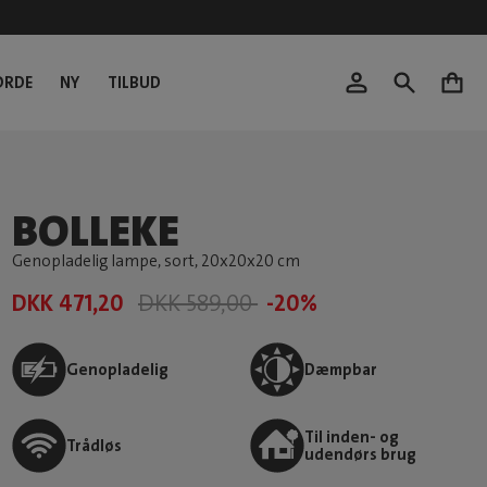
ORDE
NY
TILBUD
0
BOLLEKE
Genopladelig lampe, sort
, 20x20x20 cm
DKK 471,20
DKK 589,00
-20%
Genopladelig
Dæmpbar
Til inden- og
Trådløs
udendørs brug