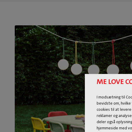
ME LOVE C
I modsætning til Co
bevidste om, hvilke 
cookies til at levere
reklamer og analyse
deler også oplysnin
hjemmeside med vor