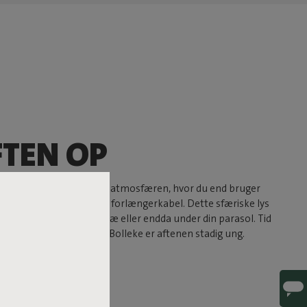
FTEN OP
rskaber. Den forstærker atmosfæren, hvor du end bruger
or en stikkontakt eller et forlængerkabel. Dette sfæriske lys
g eller hægtes på et træ eller endda under din parasol. Tid
t er faldet? Hvorfor? Med Bolleke er aftenen stadig ung.