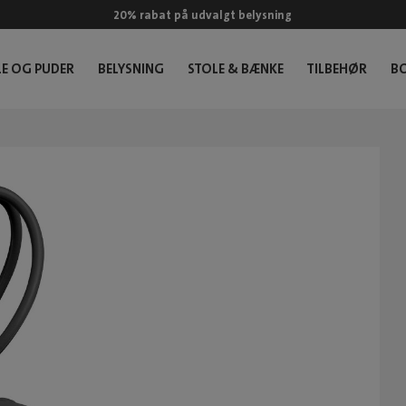
20% rabat på udvalgt belysning
E OG PUDER
BELYSNING
STOLE & BÆNKE
TILBEHØR
B