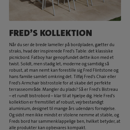
FRED’S KOLLEKTION
Når du ser de brede lameller på bordpladen, gætter du
straks, hvad der inspirerede Fred’s Table: det klassiske
picnicbord. Fatboy har genopfundet dette ikon med et
twist. Solidt, men stadig let, moderne og samtidig så
robust, at man nemt kan forestille sig Fred Flintstone og
hans familie samlet omkring det. Tilføj Fred’s Chair eller
Fred’s Armchair bistrostole for at skabe det perfekte
terrasseområde. Mangler du plads? Så er Fred’s Bistreau
– et rundt bistrobord – klar til at hjælpe dig. Hele Fred’s
kollektion er fremstillet af robust, vejrbestandigt
aluminium, designet til mange års udendørs fornøjelse.
Og sidst men ikke mindst er stolene nemme at stable, og
Freds bord har sammenklappelige ben, hvilket betyder, at
alle produkter kan opbevares kompakt.