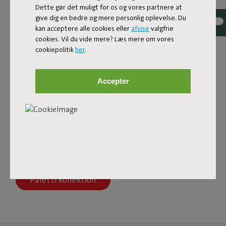
Dette gør det muligt for os og vores partnere at
Afslapning, spisning, drikke, solbadning: alt er muligt med
give dig en bedre og mere personlig oplevelse. Du
Paletti loungesættet, inspireret af en palleunderstel.
kan acceptere alle cookies eller
afvise
valgfrie
Vælg de elementer, du har brug for, og skab dit eget
cookies. Vil du vide mere? Læs mere om vores
ideelle palleloungesæt – mulighederne er uendelige.
cookiepolitik
her
.
Ud over fleksibilitet og komfort tilbyder Paletti også
førsteklasses kvalitet. Modulerne er fremstillet med så
mange genbrugsmaterialer som muligt. Ryghynderne er
Accepter
fyldt med overskydende skum, og bunden indeholder
genanvendelig plast. Resten af loungesættet er også
produceret bæredygtigt. Uanset om det er de UV-
resistente og vandtætte puder betrukket med holdbart
olefint stof eller det rustfri ryglæn med en premium
pulverlakering: Paletti garanterer en endeløs
loungeoplevelse. Læn dig tilbage og slap af.
Paletti kollektion