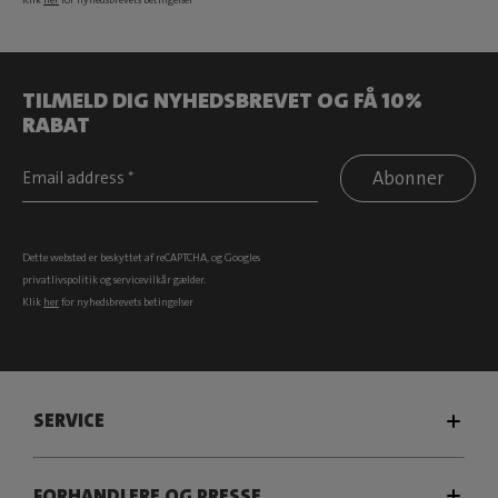
TILMELD DIG NYHEDSBREVET OG FÅ 10%
RABAT
Abonner
Dette websted er beskyttet af reCAPTCHA, og Googles
privatlivspolitik
og
servicevilkår
gælder.
Klik
her
for nyhedsbrevets betingelser
SERVICE
FORHANDLERE OG PRESSE