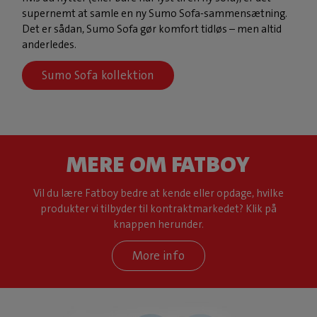
supernemt at samle en ny Sumo Sofa-sammensætning.
Det er sådan, Sumo Sofa gør komfort tidløs – men altid
anderledes.
Sumo Sofa kollektion
MERE OM FATBOY
Vil du lære Fatboy bedre at kende eller opdage, hvilke
produkter vi tilbyder til kontraktmarkedet? Klik på
knappen herunder.
More info