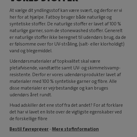
At vælge dit yndlingsstof kan være svært, og derfor er vi
her for at hjælpe. Fatboy bruger både naturlige og
syntetiske stoffer. De naturlige stoffer er lavet af 100 %
naturlige garner, som de stonewashed stoffer. Generelt
er naturlige stoffer ikke beregnet til udendørs brug, da de
er følsomme over for UV-stråling, (salt- eller klorholdigt)
vand og blegemiddel.
Udendørsmaterialer af topkvalitet skal være
pletafvisende, vandtætte samt UV- og skimmelsvamp-
resistente. Derfor er vores udendørsprodukter lavet af
materialer med 100 % syntetiske garner og fibre. Alle
disse materialer er vejrbestandige og kan bruges
udendørs året rundt.
Hvad adskiller det ene stof fra det andet? For at forklare
det har vi lavet en liste over de vigtigste egenskaber ved
de forskellige fibre
Bestil favreprøver
-
Mere stofinformation