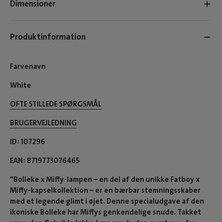
Dimensioner
Produktinformation
Farvenavn
White
OFTE STILLEDE SPØRGSMÅL
BRUGERVEJLEDNING
ID
107296
EAN
8719773076465
"Bolleke x Miffy-lampen – en del af den unikke Fatboy x
Miffy-kapselkollektion – er en bærbar stemningsskaber
med et legende glimt i øjet. Denne specialudgave af den
ikoniske Bolleke har Miffys genkendelige snude. Takket