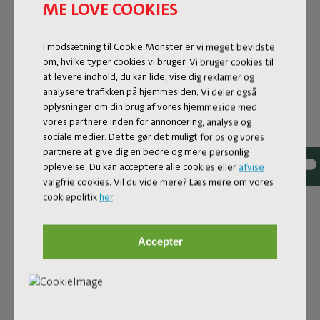
AF FARVE, KARAKTER OG
ME LOVE COOKIES
KOMFORT
I modsætning til Cookie Monster er vi meget bevidste
Fatboy og Miffy går sammen om et nyt eventyr og
om, hvilke typer cookies vi bruger. Vi bruger cookies til
præsenterer en legesyg kapselkollektion, hvor Fatboys
at levere indhold, du kan lide, vise dig reklamer og
ikoniske designs møder den fantasifulde verden fra Dick
analysere trafikken på hjemmesiden. Vi deler også
oplysninger om din brug af vores hjemmeside med
Bruna’s Miffy. Det er en farverig fortælling for alle aldre,
vores partnere inden for annoncering, analyse og
som forener nostalgi med tidløse designs, der holder i
sociale medier. Dette gør det muligt for os og vores
mange år – ligesom Miffy.
partnere at give dig en bedre og mere personlig
Den verdenskendte kanin slår sig sammen med Fatboys
oplevelse. Du kan acceptere alle cookies eller
afvise
signaturprodukter og skaber en feel-good-kollektion, der
valgfrie cookies. Vil du vide mere? Læs mere om vores
med garanti bringer glæde i dit hjem, uanset om du
cookiepolitik
her
.
indretter et børneværelse, tilføjer en legende detalje i
stuen eller bare er en loyalt Miffy-fan.
Accepter
Kollektionen fejrer deres fælles hollandske rødder og en
gensidig kærlighed til vovet design og et smil på folks
læber. Resultatet? En munter designkollektion, der
kombinerer komfort og karakter på en genkendelig, men
forfriskende ny måde.