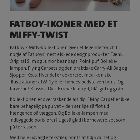
FATBOY-IKONER MED ET
MIFFY-TWIST
Fatboy x Miffy-kollektionen giver et legende touch til
nogle af Fatboys mest elskede designprodukter. Tænk:
Original Slim og Junior beanbags, Point puf, Bolleke-
lampen, Flying Carpets og den praktiske Carry-All Bag og
Sjopper-Kees. Hver del er dekoreret med ikoniske
illustrationer af Miffy eller hendes bedste ven boris. Og
farverne? Klassisk Dick Bruna: klar rød, blå, gul og grøn.
Kollektionen er overraskende alsidig. Flying Carpet er ikke
bare behagelig på gulvet – den ser lige så flot ud
hængende på væggen. Og Bolleke-lampen med
indbyggede boris-ører? Ligeså glad i børneværelset som
på terrassen.
Med nøje udvalgte tekstiler, prints af høj kvalitet og