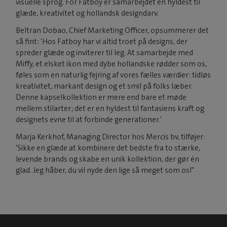
visuelle sprog. For Fatboy er samarbejdet en hyldest til
glæde, kreativitet og hollandsk designdarv.
Beltran Dobao, Chief Marketing Officer, opsummerer det
så fint: 'Hos Fatboy har vi altid troet på designs, der
spreder glæde og inviterer til leg. At samarbejde med
Miffy, et elsket ikon med dybe hollandske rødder som os,
føles som en naturlig fejring af vores fælles værdier: tidløs
kreativitet, markant design og et smil på folks læber.
Denne kapselkollektion er mere end bare et møde
mellem stilarter; det er en hyldest til fantasiens kraft og
designets evne til at forbinde generationer.'
Marja Kerkhof, Managing Director hos Mercis bv, tilføjer:
'Sikke en glæde at kombinere det bedste fra to stærke,
levende brands og skabe en unik kollektion, der gør én
glad. Jeg håber, du vil nyde den lige så meget som os!"