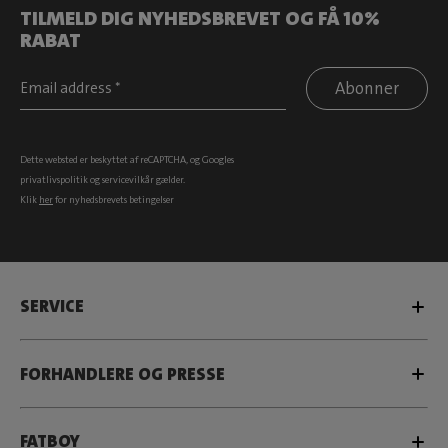
TILMELD DIG NYHEDSBREVET OG FÅ 10%
RABAT
Abonner
Dette websted er beskyttet af reCAPTCHA, og Googles
privatlivspolitik
og
servicevilkår
gælder.
Klik
her
for nyhedsbrevets betingelser
SERVICE
FORHANDLERE OG PRESSE
FATBOY