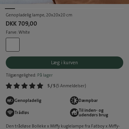
Genopladelig lampe
, 20x20x20 cm
DKK 709,00
Farve: White
Læg i kurven
Tilgængelighed:
På lager
5 / 5
(5 Anmeldelser)
Genopladelig
Dæmpbar
Til inden- og
Trådløs
udendørs brug
Den trådløse Bolleke x Miffy kuglelampe fra Fatboy x Miffy-