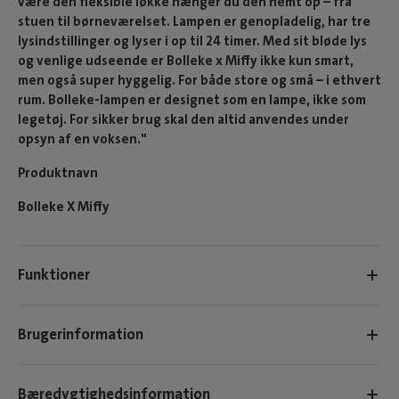
være den fleksible løkke hænger du den nemt op – fra
stuen til børneværelset. Lampen er genopladelig, har tre
lysindstillinger og lyser i op til 24 timer. Med sit bløde lys
og venlige udseende er Bolleke x Miffy ikke kun smart,
men også super hyggelig. For både store og små – i ethvert
rum. Bolleke-lampen er designet som en lampe, ikke som
legetøj. For sikker brug skal den altid anvendes under
opsyn af en voksen."
Produktnavn
Bolleke X Miffy
Funktioner
Brugerinformation
Bæredygtighedsinformation