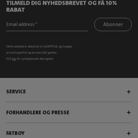
TILMELD DIG NYHEDSBREVET OG FÅ 10%
RABAT
Abonner
Dette websted er beskyttet af reCAPTCHA, og Googles
privatlivspolitik
og
servicevilkår
gælder.
Klik
her
for nyhedsbrevets betingelser
SERVICE
FORHANDLERE OG PRESSE
FATBOY