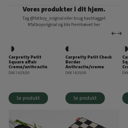
Vores produkter i dit hjem.
Tag @fatboy_original eller brug hashtagget
#fatboyoriginal og bliv fremhævet her
Carpretty Petit
Carpretty Petit Check
Ca
Square affair
Border
Sq
Creme/anthracite
Anthracite/creme
Cr
DKK 1.629,00
DKK 1.629,00
DKK
Se produkt
Se produkt