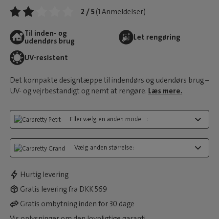
2 / 5
(1 Anmeldelser)
Til inden- og
Let rengøring
udendørs brug
UV-resistent
Det kompakte designtæppe til indendørs og udendørs brug –
UV- og vejrbestandigt og nemt at rengøre.
Læs mere.
Eller vælg en anden model...:
Vælg anden størrelse:
Hurtig levering
Gratis levering fra DKK 569
Gratis ombytning inden for 30 dage
Vis oplysninger om den lovpligtige garanti