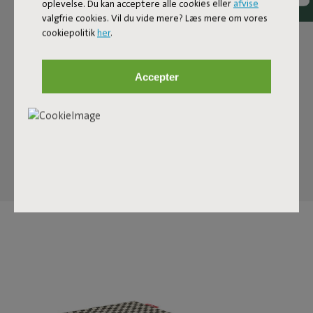
oplevelse. Du kan acceptere alle cookies eller
afvise
Carpretty Petit er et udendørs designgulvtæppe, der føles
valgfrie cookies. Vil du vide mere? Læs mere om vores
lige så hjemme indendørs. Det kombinerer gennemtænkt
cookiepolitik
her
.
design med høj kvalitet. Med størrelsen 160 x 230
centimeter danner tæppet en solid base for terrasser,
Accepter
byhaver og udestuer uden at dominere rummet. På den
måde tager du nemt hyggen med fra indenfor til udenfor.
Takket være de vejrbestandige egenskaber kan du også
uden besvær placere det i badeværelset eller ved en
indendørs pool.