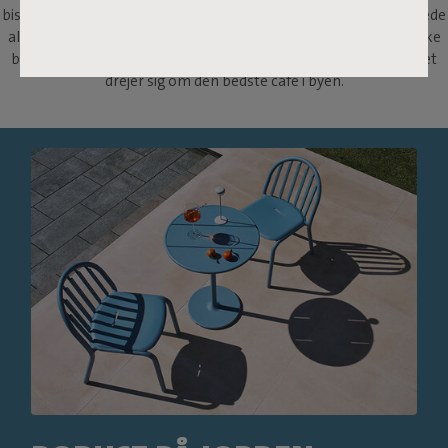
bistrobord din nye, bedste ven. Charmerende og robust med brede
aluminiumstremmer, er dette bord et nik til det klassiske franske
bistrobord. For lad os være ærlige, intet slår derhjemme, når det
drejer sig om den bedste café i byen.