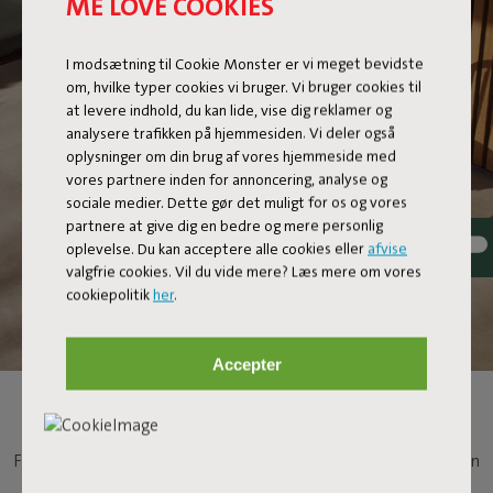
ME LOVE COOKIES
I modsætning til Cookie Monster er vi meget bevidste
om, hvilke typer cookies vi bruger. Vi bruger cookies til
at levere indhold, du kan lide, vise dig reklamer og
analysere trafikken på hjemmesiden. Vi deler også
oplysninger om din brug af vores hjemmeside med
vores partnere inden for annoncering, analyse og
sociale medier. Dette gør det muligt for os og vores
partnere at give dig en bedre og mere personlig
oplevelse. Du kan acceptere alle cookies eller
afvise
valgfrie cookies. Vil du vide mere? Læs mere om vores
cookiepolitik
her
.
Accepter
RUNDT BISTROBORD
Fred's Bistreau bringer et anstrøg af sommer til byen. Har du en
balkon, en lille have eller en tagterrasse, bliver dette runde