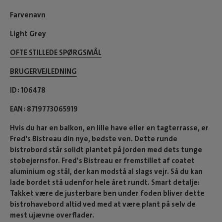
Farvenavn
Light Grey
OFTE STILLEDE SPØRGSMÅL
BRUGERVEJLEDNING
ID
106478
EAN
8719773065919
Hvis du har en balkon, en lille have eller en tagterrasse, er
Fred's Bistreau din nye, bedste ven. Dette runde
bistrobord står solidt plantet på jorden med dets tunge
støbejernsfor. Fred's Bistreau er fremstillet af coatet
aluminium og stål, der kan modstå al slags vejr. Så du kan
lade bordet stå udenfor hele året rundt. Smart detalje:
Takket være de justerbare ben under foden bliver dette
bistrohavebord altid ved med at være plant på selv de
mest ujævne overflader.