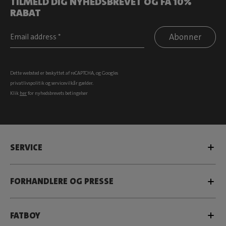
TILMELD DIG NYHEDSBREVET OG FÅ 10%
RABAT
Abonner
Dette websted er beskyttet af reCAPTCHA, og Googles
privatlivspolitik
og
servicevilkår
gælder.
Klik
her
for nyhedsbrevets betingelser
SERVICE
FORHANDLERE OG PRESSE
FATBOY