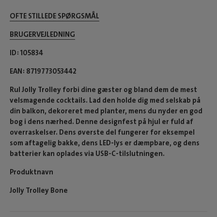
OFTE STILLEDE SPØRGSMÅL
BRUGERVEJLEDNING
ID
105834
EAN
8719773053442
Rul Jolly Trolley forbi dine gæster og bland dem de mest
velsmagende cocktails. Lad den holde dig med selskab på
din balkon, dekoreret med planter, mens du nyder en god
bog i dens nærhed. Denne designfest på hjul er fuld af
overraskelser. Dens øverste del fungerer for eksempel
som aftagelig bakke, dens LED-lys er dæmpbare, og dens
batterier kan oplades via USB-C-tilslutningen.
Produktnavn
Jolly Trolley Bone