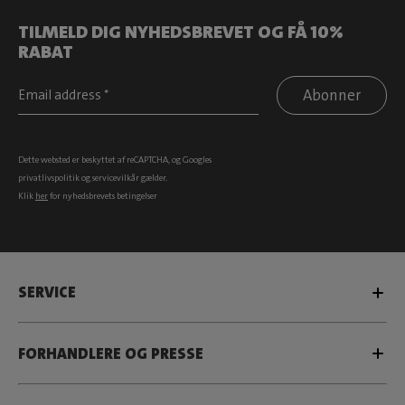
TILMELD DIG NYHEDSBREVET OG FÅ 10%
RABAT
Abonner
Dette websted er beskyttet af reCAPTCHA, og Googles
privatlivspolitik
og
servicevilkår
gælder.
Klik
her
for nyhedsbrevets betingelser
SERVICE
FORHANDLERE OG PRESSE