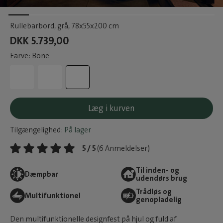
Rullebarbord, grå
, 78x55x200 cm
DKK 5.739,00
Farve: Bone
Læg i kurven
Tilgængelighed:
På lager
5 / 5
(6 Anmeldelser)
Til inden- og
Dæmpbar
udendørs brug
Trådløs og
Multifunktionel
genopladelig
Den multifunktionelle designfest på hjul og fuld af