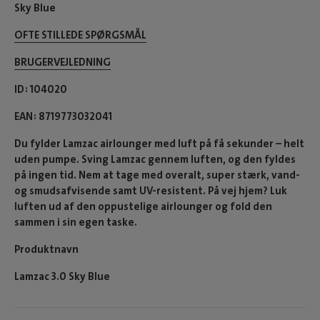
Sky Blue
OFTE STILLEDE SPØRGSMÅL
BRUGERVEJLEDNING
ID
104020
EAN
8719773032041
Du fylder Lamzac airlounger med luft på få sekunder – helt
uden pumpe. Sving Lamzac gennem luften, og den fyldes
på ingen tid. Nem at tage med overalt, super stærk, vand-
og smudsafvisende samt UV-resistent. På vej hjem? Luk
luften ud af den oppustelige airlounger og fold den
sammen i sin egen taske.
Produktnavn
Lamzac 3.0 Sky Blue