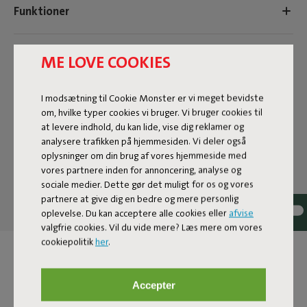
Funktioner
Brugerinformation
ME LOVE COOKIES
I modsætning til Cookie Monster er vi meget bevidste
Bæredygtighedsinformation
om, hvilke typer cookies vi bruger. Vi bruger cookies til
at levere indhold, du kan lide, vise dig reklamer og
analysere trafikken på hjemmesiden. Vi deler også
Reviews: 4.4 / 5 (96 reviews)
oplysninger om din brug af vores hjemmeside med
vores partnere inden for annoncering, analyse og
Vores produkter i dit hjem.
sociale medier. Dette gør det muligt for os og vores
partnere at give dig en bedre og mere personlig
Tag @fatboy_original eller brug hashtagget
oplevelse. Du kan acceptere alle cookies eller
afvise
#fatboyoriginal og bliv fremhævet her
valgfrie cookies. Vil du vide mere? Læs mere om vores
cookiepolitik
her
.
Accepter