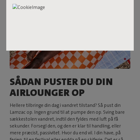
SÅDAN PUSTER DU DIN
AIRLOUNGER OP
Hellere tilbringe din dag i vandret tilstand? Så pust din
Lamzac op. Ingen grund til at pumpe den op. Sving bare
sækkestolen vandret, indtil den fyldes med luft på få
sekunder. Forsegl den, og den er klar til handling, eller
mere præcist, passivitet. Hvor du end vil. I din have, på
ferien, til en festival eller endda på en skiferie. Det er så