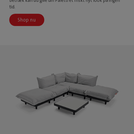
betræk kan du give din Paletti et friskt nyt look på ingen
tid.
Shop nu