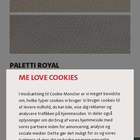
PALETTI ROYAL
ME LOVE COOKIES
Betrækkene til Paletti Royal er lavet af et lidt tungere
Olefin-stof og har en tofarvet vævning. Stoffets subtile
glans giver Paletti Royal et superluksuriøst look. Paletti
I modsætning til Cookie Monster er vi meget bevidste
Royal fås i forskellige farver og kan modstå alt, hvad
om, hvilke typer cookies vi bruger. Vi bruger cookies til
udelivet har at byde på: vand, snavs, pletter og UV-
at levere indhold, du kan lide, vise dig reklamer og
stråling.
analysere trafikken på hjemmesiden. Vi deler også
oplysninger om din brug af vores hjemmeside med
Shop nu
vores partnere inden for annoncering, analyse og
sociale medier. Dette gør det muligt for os og vores
partnere at give dig en bedre og mere personlig