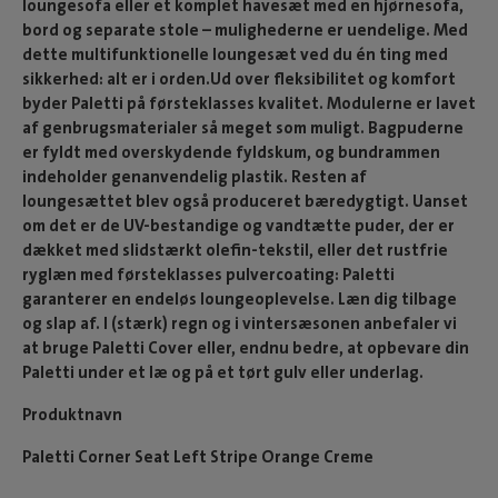
loungesofa eller et komplet havesæt med en hjørnesofa,
bord og separate stole – mulighederne er uendelige. Med
dette multifunktionelle loungesæt ved du én ting med
sikkerhed: alt er i orden.Ud over fleksibilitet og komfort
byder Paletti på førsteklasses kvalitet. Modulerne er lavet
af genbrugsmaterialer så meget som muligt. Bagpuderne
er fyldt med overskydende fyldskum, og bundrammen
indeholder genanvendelig plastik. Resten af
loungesættet blev også produceret bæredygtigt. Uanset
om det er de UV-bestandige og vandtætte puder, der er
dækket med slidstærkt olefin-tekstil, eller det rustfrie
ryglæn med førsteklasses pulvercoating: Paletti
garanterer en endeløs loungeoplevelse. Læn dig tilbage
og slap af. I (stærk) regn og i vintersæsonen anbefaler vi
at bruge Paletti Cover eller, endnu bedre, at opbevare din
Paletti under et læ og på et tørt gulv eller underlag.
Produktnavn
Paletti Corner Seat Left Stripe Orange Creme