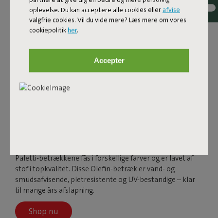
oplevelse. Du kan acceptere alle cookies eller
afvise
valgfrie cookies. Vil du vide mere? Læs mere om vores
cookiepolitik
her
.
Accepter
PALETTI
Paletti-betrækkene fås i forskellige farver og er lavet af
stof i topkvalitet. Disse Olefin-betræk er vand- og
smudsafvisende, pletresistente og UV-bestandige – klar
til mange års afslapning.
Shop nu