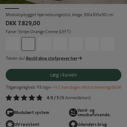
Modulopbygget hjørneloungestol, beige
, 100x100x90 cm
DKK 7.829,00
Farve: Stripe Orange Creme (LEFT)
Tvivler du?
Bestil dine stofprøver her
Læg i kurven
Tilgængelighed:
På lager
+1-2 hverdages ekstra leveringstid.A1
4.9 / 5
(18 Anmeldelser)
Vand- og
Modulært system
smudsafvisende.
UV-resistent
Udendørs brug