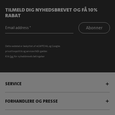
TILMELD DIG NYHEDSBREVET OG FÅ 10%
RABAT
Abonner
Dette websted er beskyttet af reCAPTCHA, og Googles
privatlivspolitik
og
servicevilkår
gælder.
Klik
her
for nyhedsbrevets betingelser
SERVICE
FORHANDLERE OG PRESSE