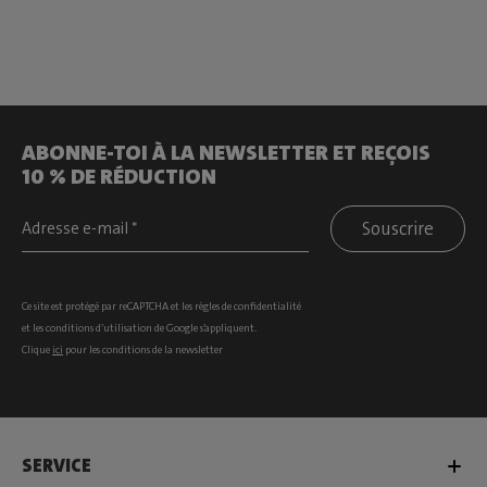
ABONNE-TOI À LA NEWSLETTER ET REÇOIS
10 % DE RÉDUCTION
Souscrire
Ce site est protégé par reCAPTCHA et les
règles de confidentialité
et les
conditions d’utilisation
de Google s’appliquent.
Clique
ici
pour les conditions de la newsletter
SERVICE