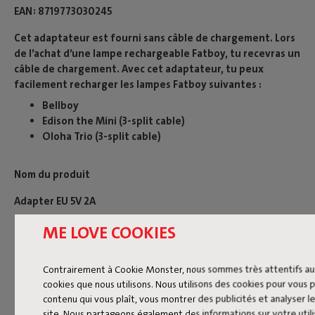
EAN
8719773030245
Cet adaptateur est fourni sans câble de chargement. Lors
de l’achat d’une lampe rechargeable Fatboy, tu recevras un
câble de chargement. Avec cet adaptateur, tu peux
facilement recharger les lampes Fatboy suivantes :
Bellboy
Edison the Mini (3-split cable)
Oloha Trio (3-split cable)
Nom du produit
Adapter EU 5V 2A
ME LOVE COOKIES
Caractéristiques
Contrairement à Cookie Monster, nous sommes très attentifs au
cookies que nous utilisons. Nous utilisons des cookies pour vous
contenu qui vous plaît, vous montrer des publicités et analyser le
Informations sur la durabilité
site. Nous partageons également des informations sur votre utili