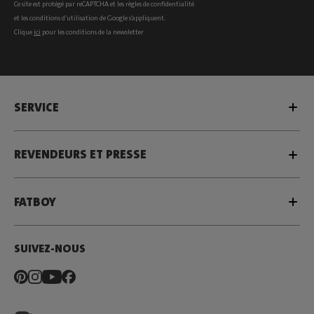
Ce site est protégé par reCAPTCHA et les
règles de confidentialité
et les
conditions d’utilisation
de Google s’appliquent.
Clique
ici
pour les conditions de la newsletter
SERVICE
REVENDEURS ET PRESSE
FATBOY
SUIVEZ-NOUS