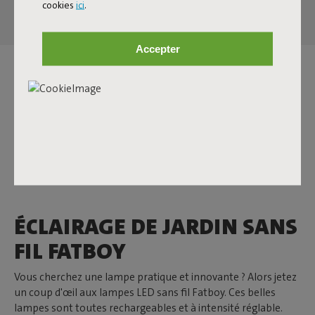
cookies
ici
.
Accepter
ÉCLAIRAGE LED
RECHARGEABLE
Découvrez la large gamme de lampes sans fil Fatboy. De la
petite lampe rechargeable d'intérieur à l'éclairage extérieur
sans fil multifonctionnel. Où placerez-vous la lampe que
vous choisirez ?
ÉCLAIRAGE DE JARDIN SANS
FIL FATBOY
Vous cherchez une lampe pratique et innovante ? Alors jetez
un coup d'œil aux lampes LED sans fil Fatboy. Ces belles
lampes sont toutes rechargeables et à intensité réglable.