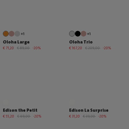
+1
+1
Oloha Large
Oloha Trio
€ 71,20
€ 89,00
-20%
€ 167,20
€ 209,00
-20%
Edison the Petit
Edison La Surprise
€ 55,20
€ 69,00
-20%
€ 31,20
€ 39,00
-20%