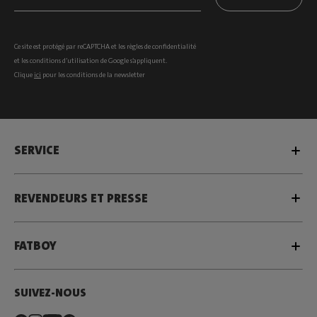
Ce site est protégé par reCAPTCHA et les
règles de confidentialité
et les
conditions d’utilisation
de Google s’appliquent.
Clique
ici
pour les conditions de la newsletter
SERVICE
REVENDEURS ET PRESSE
FATBOY
SUIVEZ-NOUS