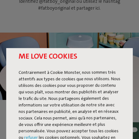
Identifiez @fatboy_original ou utilisez le hashtag
#fatboyoriginal et partager ici.
ME LOVE COOKIES
Contrairement à Cookie Monster, nous sommes très
attentifs aux types de cookies que nous utilisons. Nous
utilisons des cookies pour vous proposer du contenu
qui vous plaît, vous montrer des publicités et analyser
le trafic du site. Nous partageons également des
informations sur votre utilisation de notre site avec
BELLBOY
nos partenaires en publicité, en analyse et en réseaux
sociaux. Cela nous permet, ainsi qu’à nos partenaires,
de vous offrir une expérience meilleure et plus
Ding ! Le Bellboy est là. Sa disposition conviviale et son design
personnalisée. Vous pouvez accepter tous les cookies
assuré élèvent cette lampe de table classique à un tout autre
ou
refuser
les cookies optionnels. Vous souhaitez en