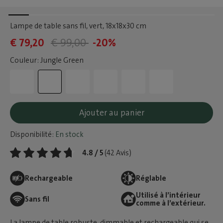
Lampe de table sans fil, vert
, 18x18x30 cm
€ 79,20
€ 99,00
-20%
Couleur: Jungle Green
Ajouter au panier
Disponibilité:
En stock
4.8 / 5
(42 Avis)
Rechargeable
Réglable
Utilisé à l’intérieur
Sans fil
comme à l’extérieur.
La lampe de table robuste, dimmable et rechargeable qui se