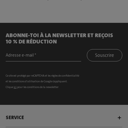
ABONNE-TOI À LA NEWSLETTER ET REÇOIS
10 % DE RÉDUCTION
Souscrire
Ce site est protégé par reCAPTCHA et les
règles de confidentialité
et les
conditions d’utilisation
de Google s’appliquent.
Clique
ici
pour les conditions de la newsletter
SERVICE