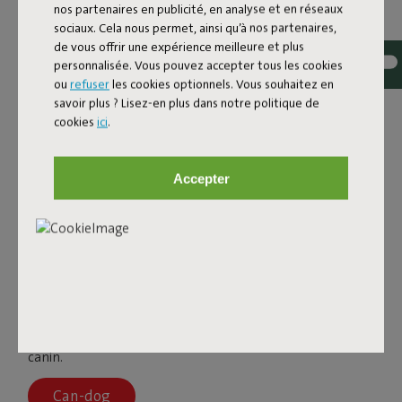
nos partenaires en publicité, en analyse et en réseaux
sociaux. Cela nous permet, ainsi qu’à nos partenaires,
de vous offrir une expérience meilleure et plus
personnalisée. Vous pouvez accepter tous les cookies
ou
refuser
les cookies optionnels. Vous souhaitez en
savoir plus ? Lisez-en plus dans notre politique de
cookies
ici
.
CAN-DOG
Accepter
Vous aimez les chiens et les ambiances cosy à la maison ?
Vous êtes fan d’objets design excentriques et de bougies ?
Alors vous allez a-do-rer notre Candoll ! Voici Can-dog et
Can-dolly, les chandeliers extravagants et contemporains
de Fatboy. Vous avez passé une vraie journée de chien ?
Égayez votre humeur et votre intérieur en profitant de la
lueur apaisante des bougies et de votre compagnon
canin.
Can-dog