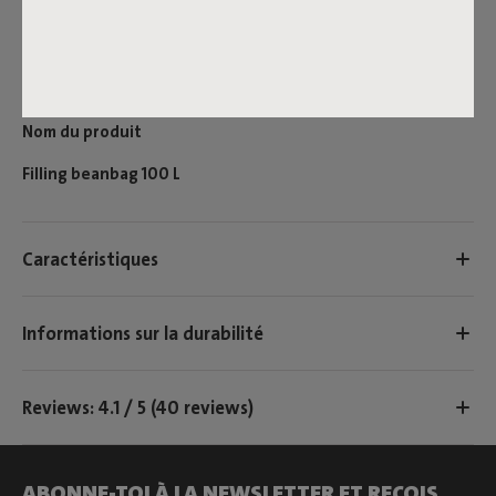
de perles et rechargez de préférence à l’intérieur afin d’éviter
que les perles atterrissent dans l’environnement. Bien
qu’elles ne soient pas toxiques, elles ne sont pas (encore)
biodégradables.
Nom du produit
Filling beanbag 100 L
Caractéristiques
Informations sur la durabilité
Reviews: 4.1 / 5 (40 reviews)
ABONNE-TOI À LA NEWSLETTER ET REÇOIS