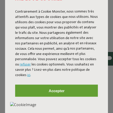
ID
100730
Contrairement à Cookie Monster, nous sommes très
attentifs aux types de cookies que nous utilisons. Nous
EAN
8717127995738
utilisons des cookies pour vous proposer du contenu
qui vous plaît, vous montrer des publicités et analyser
Les granules d’EPS ont rétréci dans le coussin de ton fidèle
le trafic du site. Nous partageons également des
compagnon à quatre pattes ? Heureusement, Fatboy
informations sur votre utilisation de notre site avec
propose également un rembourrage pour coussins ou poufs
nos partenaires en publicité, en analyse et en réseaux
pour chiens. Avant même que tu ne t’en rendes compte, ton
sociaux. Cela nous permet, ainsi qu’à nos partenaires,
produit sera à nouveau solide !
de vous offrir une expérience meilleure et plus
Après quelques années, le rembourrage pourrait avoir
personnalisée. Vous pouvez accepter tous les cookies
quelque peu perdu un peu de son élasticité. Il pourrait être
ou
refuser
les cookies optionnels. Vous souhaitez en
un peu aplati enfaite suite à une utilisation intensive. Dans ce
savoir plus ? Lisez-en plus dans notre politique de
cas, rechargez votre produit Fatboy avec la recharge EPS.
cookies
ici
.
Laissez simplement le rembourrage EPS en place et
mélangez-le aux nouvelles perles. Vous n’avez donc nul
besoin de remplacer l’intégralité du rembourrage. Durable,
Accepter
n’est-ce pas ?
Nous vous prions toutefois d’être méticuleux(se) lorsque
vous procédez au processus de recharge. Ne renversez pas