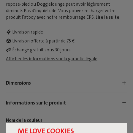
repose-pied ou Doggielounge peut avoir légèrement
diminué. Pas d’inquiétude. Vous pouvez recharger votre
produit Fatboy avec notre rembourrage EPS.
Lire la suite.
Livraison rapide
Livraison offerte à partir de 75 €
Échange gratuit sous 30 jours
Afficher les informations sur la garantie légale
Dimensions
Informations sur le produit
Nom de la couleur
ME LOVE COOKIES
Blanc