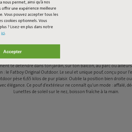
a nous permet, ainsi qu’à nos
 offrir une expérience meilleure
ée. Vous pouvez accepter tous les
es cookies optionnels. Vous
plus ? Lisez-en plus dans notre
s
ici
.
TBOY ORIGINAL
Accepter
ment te détendre dans ton jardin, sur ton balcon, au parc ou ailleurs,
n : le Fatboy Original Outdoor. Le seul et unique pouf, conçu pour l’e
tdoor pèse 6,65 kilos de pur plaisir. Oublie la position bien droite o
vec élégance. Ce pouf d’extérieur ne connaît qu’un mode : affalé, d
Lunettes de soleil sur le nez, boisson fraîche à la main.