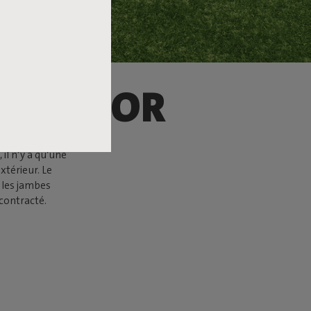
 OUTDOOR
 il n’y a qu’une
xtérieur. Le
u les jambes
écontracté.