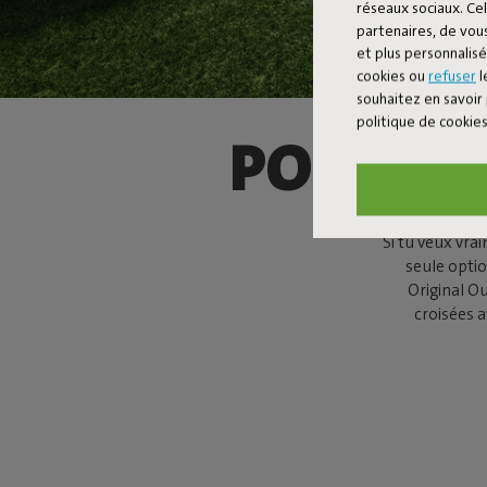
réseaux sociaux. Cel
partenaires, de vous
et plus personnalis
cookies ou
refuser
l
souhaitez en savoir 
politique de cookie
POUF FA
Si tu veux vrai
seule optio
Original Ou
croisées a