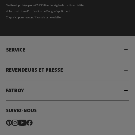
Ce site est protégé par reCAPTCHA et les
règles de confidentialité
et les
conditions d’utilisation
de Google s’appliquent.
Clique
ici
pour les conditions de la newsletter
SERVICE
REVENDEURS ET PRESSE
FATBOY
SUIVEZ-NOUS