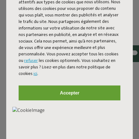
attentifs aux types de cookies que nous utilisons. Nous
utilisons des cookies pour vous proposer du contenu
FAQ
qui vous plaît, vous montrer des publicités et analyser
ID
104303
le trafic du site. Nous partageons également des
informations sur votre utilisation de notre site avec
EAN
8719773035349
nos partenaires en publicité, en analyse et en réseaux
sociaux. Cela nous permet, ainsi qu’à nos partenaires,
Protège ce que tu aimes Fatboy rend le farniente
de vous offrir une expérience meilleure et plus
irrésistible, mais malheureusement, on ne peut rien
personnalisée. Vous pouvez accepter tous les cookies
contre les fientes d’oiseaux ou une averse soudaine. C’est
ou
refuser
les cookies optionnels. Vous souhaitez en
pourquoi Fatboy a développé des housses déperlantes et
savoir plus ? Lisez-en plus dans notre politique de
antisalissures pour protéger ton Paletti. Elles gardent ton
cookies
ici
.
canapé lounge impeccable et le protègent contre la saleté
et une pluie inattendue. Ainsi, ton Paletti reste beau plus
longtemps et toujours prêt pour ton prochain moment de
Accepter
détente. Attention toutefois : elles ne sont pas
imperméables. En cas de mauvais temps, mieux vaut
rentrer ton Paletti. The Cover est disponible en versions
une, deux ou trois places – une protection parfaitement
adaptée à ton ensemble.
Nom du produit