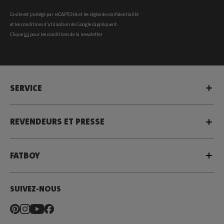
Ce site est protégé par reCAPTCHA et les
règles de confidentialité
et les
conditions d’utilisation
de Google s’appliquent.
Clique
ici
pour les conditions de la newsletter
SERVICE
REVENDEURS ET PRESSE
FATBOY
SUIVEZ-NOUS