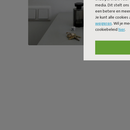
media. Dit stelt ons
een betere en meer 
Je kunt alle cookies
weigeren
. Wil je m
cookiebeleid
hier
.