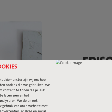
EDISO
OOKIES
RESI
 Koekiemonster zijn wij ons heel
ten cookies die we gebruiken. We
Een georganiseerd
m content te tonen die je leuk
leven. De Edison t
te laten zien en het
homebase voor de 
analyseren. We delen ook
sleutels, post en
uw gebruik van onze website met
op zoek bent.
advertenties, analyse en social