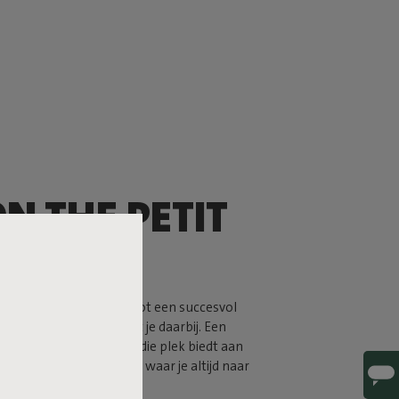
N THE PETIT
DENCE
 bestaan is de sleutel tot een succesvol
he Petit Residence helpt je daarbij. Een
Edison the Petit lamp die plek biedt aan
 de winkelwagenmuntjes waar je altijd naar