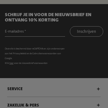
SCHRIJF JE IN VOOR DE NIEUWSBRIEF EN
ONTVANG 10% KORTING
Inschrijven
Deze site is beschermd door reCAPTCHA en zijn onderworpen
aan het
Privacybeleid
en de
Gebruikersvoorwaarden
van
Google.
Klik
hier
voor de nieuwsbrief voorwaarden
SERVICE
ZAKELIJK & PERS