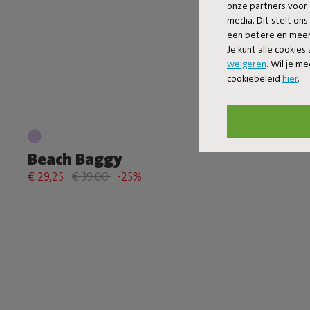
onze partners voor 
media. Dit stelt ons
een betere en meer 
Je kunt alle cookies
weigeren
. Wil je m
cookiebeleid
hier
.
Beach Baggy
€ 29,25
€ 39,00
-25%