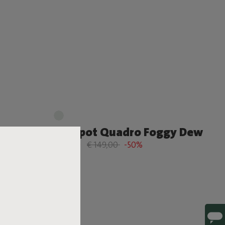
l Grey
Hotspot Quadro Foggy Dew
€ 74,50
€ 149,00
-50%