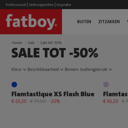
|
|
Professional
Verkooppunten
Inspiratie
BUITEN
ZITZAKKEN
Home
Sale
Sale tot -50%
SALE TOT -50%
Kleur
Beschikbaarheid
Binnen- buitengebruik
Flamtastique XS Flash Blue
Flamtas
€ 63,20
€ 79,00
-20%
€ 63,20
€ 