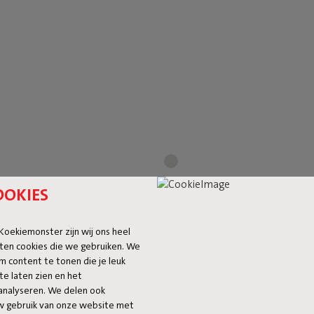
nizer Wolf Grey
Hotspot Quadro Coo
OOKIES
 219,00
-25%
€ 74,50
€ 149,00
-50%
 Koekiemonster zijn wij ons heel
ten cookies die we gebruiken. We
m content te tonen die je leuk
te laten zien en het
analyseren. We delen ook
uw gebruik van onze website met