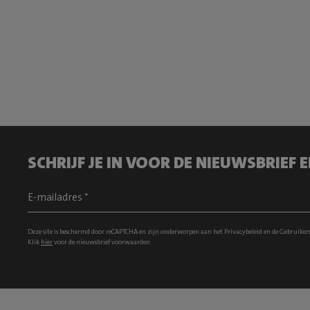
SCHRIJF JE IN VOOR DE NIEUWSBRIEF
Deze site is beschermd door reCAPTCHA en zijn onderworpen aan het
Privacybeleid
en de
Gebruiker
Klik
hier
voor de nieuwsbrief voorwaarden