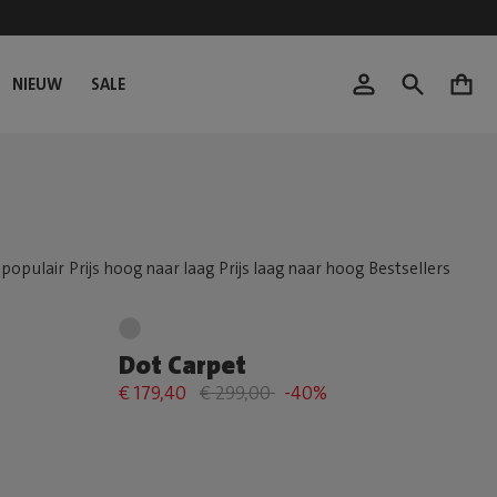
NIEUW
SALE
0
Dot Carpet
€ 179,40
€ 299,00
-40%