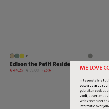
+1
Edison the Petit Residence
Adorega
ME LOVE C
€ 44,25
€ 59,00
-25%
€ 164,25
€
In tegenstelling tot
bewust van de soor
gebruiken cookies o
vindt, advertenties 
websiteverkeer te 
informatie over jo