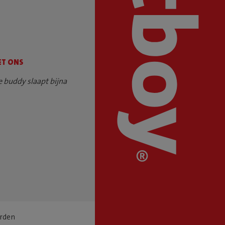
ET ONS
e buddy slaapt bijna
rden