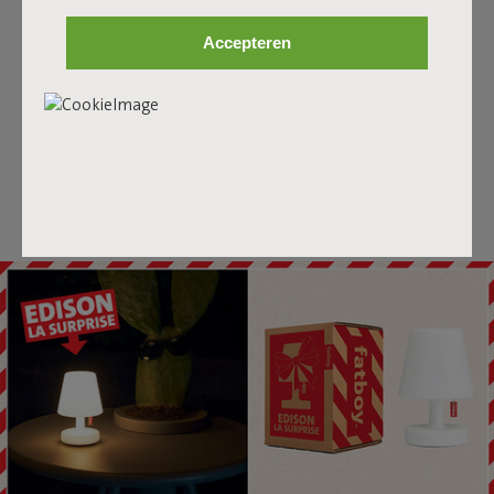
Accepteren
Duurzaamheid informatie
Reviews: 4.7 / 5 (80 reviews)
Onze producten bij jou thuis.
Tag @fatboy_original of gebruik de hashtag
#fatboyoriginal en word hier gedeeld