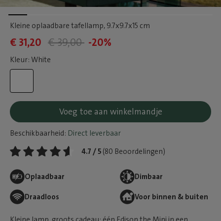
Kleine oplaadbare tafellamp
, 9.7x9.7x15 cm
€ 31,20
€ 39,00
-20%
Kleur: White
Voeg toe aan winkelmandje
Beschikbaarheid:
Direct leverbaar
4.7 / 5
(80 Beoordelingen)
Oplaadbaar
Dimbaar
Draadloos
Voor binnen & buiten
Kleine lamp, groots cadeau: één Edison the Mini in een