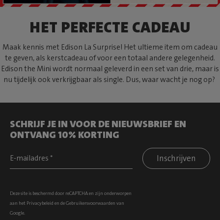
HET PERFECTE CADEAU
Maak kennis met Edison La Surprise! Het ultieme item om cadeau
te geven, als kerstcadeau of voor een totaal andere gelegenheid.
Edison the Mini wordt normaal geleverd in een set van drie, maar is
nu tijdelijk ook verkrijgbaar als single. Dus, waar wacht je nog op?
SCHRIJF JE IN VOOR DE NIEUWSBRIEF EN
ONTVANG 10% KORTING
Inschrijven
Deze site is beschermd door reCAPTCHA en zijn onderworpen
aan het
Privacybeleid
en de
Gebruikersvoorwaarden
van
Google.