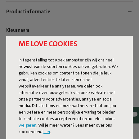
Productinformatie
Kleurnaam
ME LOVE COOKIES
White
ID
106414
In tegenstelling tot Koekiemonster zijn wij ons heel
EAN
8719773060341
bewust van de soorten cookies die we gebruiken. We
gebruiken cookies om content te tonen die je leuk
Productnaam
vindt, advertenties te laten zien en het
websiteverkeer te analyseren. We delen ook
Edison La Surprise
informatie over jouw gebruik van onze website met
onze partners voor advertenties, analyse en social
media. Dit stelt ons en onze partners in staat om jou
een betere en meer persoonlijke ervaring te bieden.
Eigenschappen
Je kunt alle cookies accepteren of optionele cookies
weigeren
. Wil je meer weten? Lees meer over ons
cookiebeleid
hier
.
Gebruikersinformatie