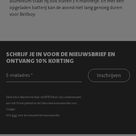
aluminium staat hij ook buiten z’n mannetje. En met een
opgeladen batterij kan de avond niet lang genoeg duren
voor Bellboy.
SCHRIJF JE IN VOOR DE NIEUWSBRIEF EN
ONTVANG 10% KORTING
Inschrijven
Deze site is beschermd door reCAPTCHA en zijn onderworpen
aan het
Privacybeleid
en de
Gebruikersvoorwaarden
van
Google.
Klik
hier
voor de nieuwsbrief voorwaarden