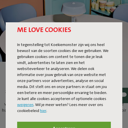
ME LOVE COOKIES
In tegenstelling tot Koekiemonster zijn wij ons heel
bewust van de soorten cookies die we gebruiken. We
gebruiken cookies om content te tonen die je leuk
vindt, advertenties te laten zien en het
websiteverkeer te analyseren. We delen ook
BELLBOY
informatie over jouw gebruik van onze website met
onze partners voor advertenties, analyse en social
Ding! Hier is Bellboy. Met zijn vriendelijke karakter en
media. Dit stelt ons en onze partners in staat om jou
zelfverzekerde ontwerp tilt hij de klassieke tafellamp naar het
een betere en meer persoonlijke ervaring te bieden.
allerhoogste niveau. Dat is design met vijf sterren. Met z’n
Je kunt alle cookies accepteren of optionele cookies
vriendelijke karakter is hij een welkome verschijning in en om je
weigeren
. Wil je meer weten? Lees meer over ons
huis. Zet de draadloze Bellboy aan het werk op je bureau, dressoir
cookiebeleid
hier
.
of nachtkastje. Of neem de lift naar je dakterras om daar te
genieten van z’n service.