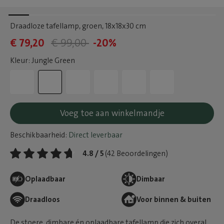
Draadloze tafellamp, groen
, 18x18x30 cm
€ 79,20
€ 99,00
-20%
Kleur: Jungle Green
Voeg toe aan winkelmandje
Beschikbaarheid:
Direct leverbaar
4.8 / 5
(42 Beoordelingen)
Oplaadbaar
Dimbaar
Draadloos
Voor binnen & buiten
De stoere, dimbare én oplaadbare tafellamp die zich overal