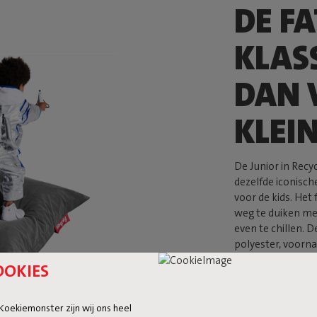
DE F
KLAS
DAN 
KLEI
De Junior in Recy
dezelfde iconische
voor de kids. Het
weg te duiken me
even te chillen. 
polyester, voornam
leven achter de r
OOKIES
voelt heerlijk za
en energie – zon
eigenzinnige look
 Koekiemonster zijn wij ons heel