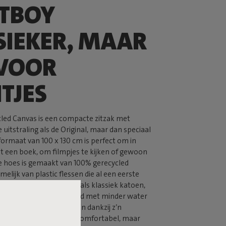
ATBOY
SIEKER, MAAR
VOOR
NTJES
cled Canvas is een compacte zitzak met
 uitstraling als de Original, maar dan speciaal
 formaat van 100 x 130 cm is perfect om in
t een boek, om filmpjes te kijken of gewoon
De hoes is gemaakt van 100% gerecycled
elijk van plastic flessen die al een eerste
ug hebben. De stof oogt als klassiek katoen,
cht aan en is geproduceerd met minder water
der landbouwmiddelen. En dankzij z’n
 is de Junior niet alleen comfortabel, maar