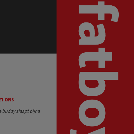
ET ONS
e buddy slaapt bijna