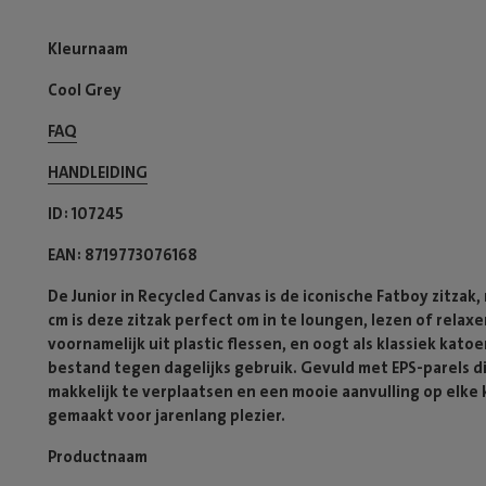
Kleurnaam
Cool Grey
FAQ
HANDLEIDING
ID
107245
EAN
8719773076168
De Junior in Recycled Canvas is de iconische Fatboy zitzak
cm is deze zitzak perfect om in te loungen, lezen of rela
voornamelijk uit plastic flessen, en oogt als klassiek kato
bestand tegen dagelijks gebruik. Gevuld met EPS-parels di
makkelijk te verplaatsen en een mooie aanvulling op elk
gemaakt voor jarenlang plezier.
Productnaam