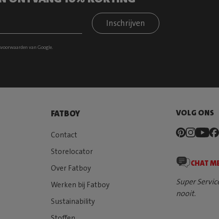
Inschrijven
svoorwaarden
van Google.
VOLG ONS
FATBOY
Contact
Storelocator
CHAT M
Over Fatboy
Super Servic
Werken bij Fatboy
nooit.
Sustainability
Stoffen