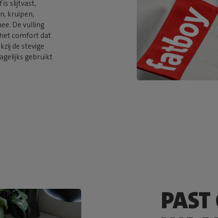
s slijtvast,
n, kruipen,
ee. De vulling
 het comfort dat
zij de stevige
agelijks gebruikt
PAST