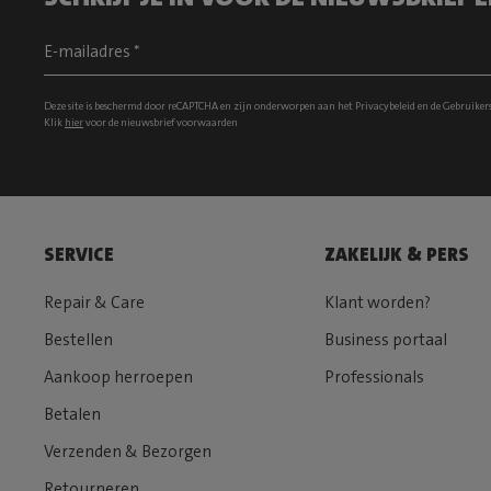
Deze site is beschermd door reCAPTCHA en zijn onderworpen aan het
Privacybeleid
en de
Gebruiker
Klik
hier
voor de nieuwsbrief voorwaarden
SERVICE
ZAKELIJK & PERS
Repair & Care
Klant worden?
Bestellen
Business portaal
Aankoop herroepen
Professionals
Betalen
Verzenden & Bezorgen
Retourneren