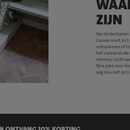
WAAR
ZIJN
Van kinderkamer 
Canvas voelt zich
ontspannen of tot
het canvas en de
interieur. Licht v
fijne plek voor k
zeg nou zelf: zo’n
 EN ONTVANG 10% KORTING