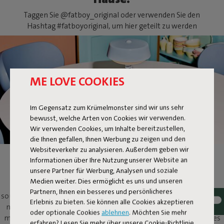
Taggen Sie @fatboy_original oder verwenden Sie den
Hashtag #fatboyoriginal, um hier geteilt zu werden
ME LOVE COOKIES
Im Gegensatz zum Krümelmonster sind wir uns sehr
bewusst, welche Arten von Cookies wir verwenden.
Wir verwenden Cookies, um Inhalte bereitzustellen,
die Ihnen gefallen, Ihnen Werbung zu zeigen und den
Websiteverkehr zu analysieren. Außerdem geben wir
BELLBOY
Informationen über Ihre Nutzung unserer Website an
unsere Partner für Werbung, Analysen und soziale
Medien weiter. Dies ermöglicht es uns und unseren
Ding dong! Hier ist Bellboy. Sein freundliches Wesen und sein
Partnern, Ihnen ein besseres und persönlicheres
souveränes Design heben diese klassische Tischlampe auf ein ganz
Erlebnis zu bieten. Sie können alle Cookies akzeptieren
neues Level. Das 5-Sterne-Design und der freundliche Charakter
oder optionale Cookies
ablehnen
. Möchten Sie mehr
machen ihn zu einer willkommenen Erscheinung in und um jedes
erfahren? Lesen Sie mehr über unsere Cookie-Richtlinie