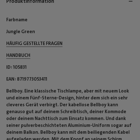
Produktinformation
Farbname
Jungle Green
HÄUFIG GESTELLTE FRAGEN
HANDBUCH
ID
105831
EAN
8719773053411
Bellboy. Eine klassische Tischlampe, aber mit neuem Look
und einem Fünf-Sterne-Design, hinter dem sich ein sehr
cleveres Gerät verbirgt. Der kabellose Bellboy kann
genauso gut auf deinem Schreibtisch, deiner Kommode
oder deinem Nachttisch zum Einsatz kommen. Und dank
seiner pulverbeschichteten Aluminium-Uniform sogar auf
deinem Balkon. Bellboy kann mit dem beiliegenden Kabel
aufgeladen werden. Mit dem Knopf an seinem Schirm