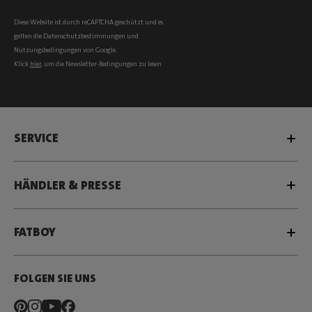
Diese Website ist durch reCAPTCHA geschützt und es
gelten die
Datenschutzbestimmungen
und
Nutzungsbedingungen
von Google.
Klick
hier
, um die Newsletter-Bedingungen zu lesen
SERVICE
HÄNDLER & PRESSE
FATBOY
FOLGEN SIE UNS