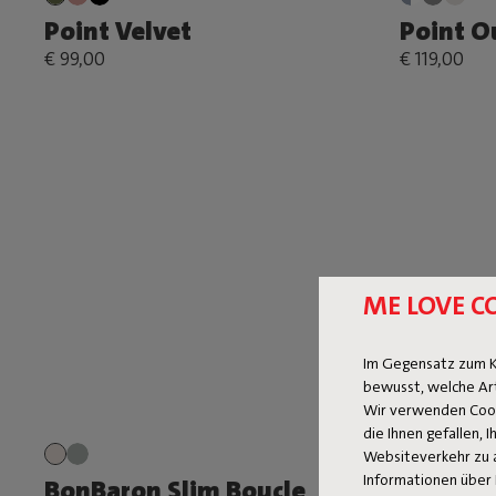
Point Velvet
Point O
€ 99,00
€ 119,00
ME LOVE C
Im Gegensatz zum K
bewusst, welche Ar
Wir verwenden Cooki
die Ihnen gefallen,
Websiteverkehr zu 
Informationen über 
BonBaron Slim Boucle
BonBaro