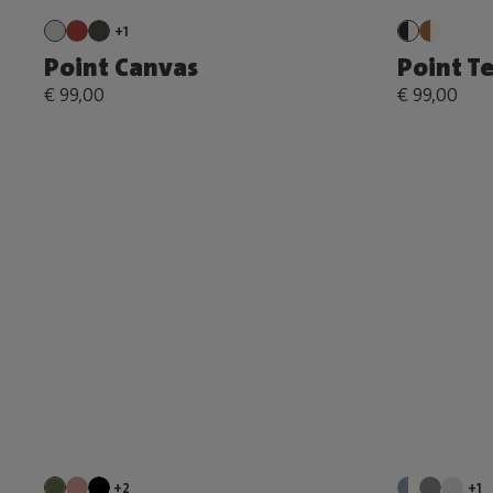
+1
Point Canvas
Point T
€ 99,00
€ 99,00
+2
+1