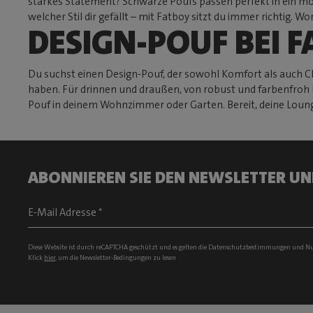
starkes Statement? Schwarze Poufs passen perfekt in ein mo
welcher Stil dir gefällt – mit Fatboy sitzt du immer richtig. Wo
DESIGN-POUF BEI 
Du suchst einen Design-Pouf, der sowohl Komfort als auch Cha
haben. Für drinnen und draußen, von robust und farbenfroh bi
Pouf in deinem Wohnzimmer oder Garten. Bereit, deine Lounge
ABONNIEREN SIE DEN NEWSLETTER UN
Diese Website ist durch reCAPTCHA geschützt und es gelten die
Datenschutzbestimmungen
und
Nu
Klick
hier
, um die Newsletter-Bedingungen zu lesen