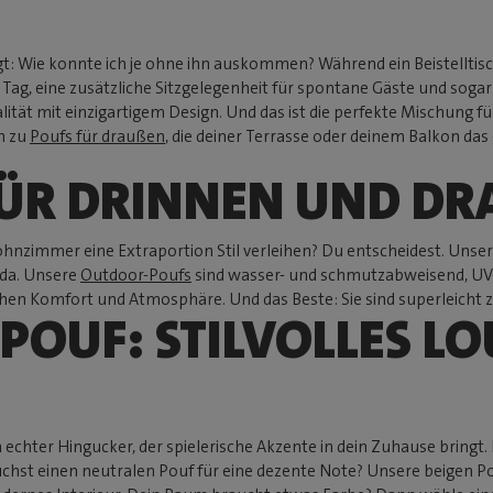
t: Wie konnte ich je ohne ihn auskommen? Während ein Beistelltisch o
n Tag, eine zusätzliche Sitzgelegenheit für spontane Gäste und soga
ität mit einzigartigem Design. Und das ist die perfekte Mischung fü
n zu
Poufs für draußen
, die deiner Terrasse oder deinem Balkon das
FÜR DRINNEN UND DRA
nzimmer eine Extraportion Stil verleihen? Du entscheidest. Unser
n da. Unsere
Outdoor-Poufs
sind wasser- und schmutzabweisend, UV-b
en Komfort und Atmosphäre. Und das Beste: Sie sind superleicht zu
 POUF: STILVOLLES L
in echter Hingucker, der spielerische Akzente in dein Zuhause bringt.
suchst einen neutralen Pouf für eine dezente Note? Unsere beigen P