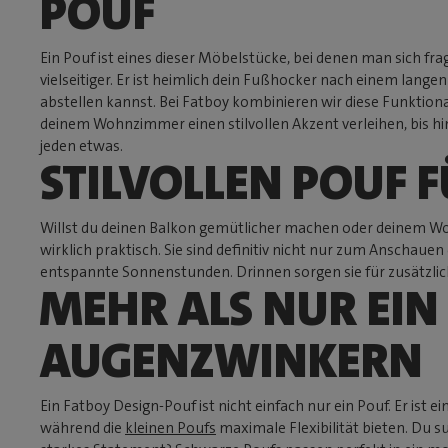
POUF
Ein Pouf ist eines dieser Möbelstücke, bei denen man sich frag
vielseitiger. Er ist heimlich dein Fußhocker nach einem lange
abstellen kannst. Bei Fatboy kombinieren wir diese Funktional
deinem Wohnzimmer einen stilvollen Akzent verleihen, bis hi
jeden etwas.
STILVOLLEN POUF 
Willst du deinen Balkon gemütlicher machen oder deinem Woh
wirklich praktisch. Sie sind definitiv nicht nur zum Anschaue
entspannte Sonnenstunden. Drinnen sorgen sie für zusätzlich
MEHR ALS NUR EIN
AUGENZWINKERN
Ein Fatboy Design-Pouf ist nicht einfach nur ein Pouf. Er ist e
während die
kleinen Poufs
maximale Flexibilität bieten. Du 