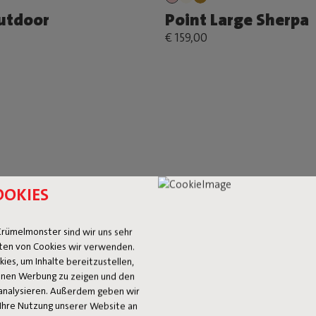
utdoor
Point Large Sherpa
€ 159,00
OOKIES
rümelmonster sind wir uns sehr
ten von Cookies wir verwenden.
es, um Inhalte bereitzustellen,
 Ihnen Werbung zu zeigen und den
+1
analysieren. Außerdem geben wir
Ihre Nutzung unserer Website an
n Slim Cord
Point Large Outdoo