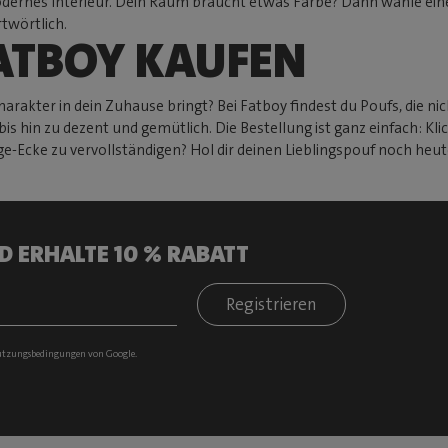
dernes Interieur. Dein Raum braucht etwas Farbe? Dann wähle eine
rtwörtlich.
FATBOY KAUFEN
rakter in dein Zuhause bringt? Bei Fatboy findest du Poufs, die ni
s hin zu dezent und gemütlich. Die Bestellung ist ganz einfach: Kli
-Ecke zu vervollständigen? Hol dir deinen Lieblingspouf noch heut
D ERHALTE 10 % RABATT
Registrieren
tzungsbedingungen
von Google.