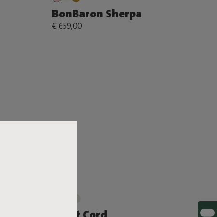
BonBaron Sherpa
€ 659,00
r
Point Cord