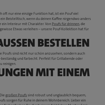
ft nur eine einzige Funktion hat, ist ein Pouf viel
r ein Beistelltisch, wenn du deinen Kaffee nirgendwo anders
r ein Interieur mit Charakter. Von
Poufs für drinnen
, die
 gewisse Etwas verleihen – unsere Pouf-Kollektion hat für
USSEN BESTELLEN
e Poufs sind nicht nur schön anzusehen, sondern auch
eständig und farbecht. Perfekt für Grillabende oder
 reinigen.
OUNGEN MIT EINEM
 Die
großen Poufs
sind robust und unglaublich bequem,
oufs sorgen für Ruhe in deinem Wohnbereich. Lieber ein