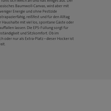
fühlt sich weich an und hält einiges aus. Der
lassisches Baumwoll-Canvas, wird aber mit
weniger Energie und ohne Pestizide
t strapazierfähig, reißfest und für den Alltag
r Haushalte mit viel los, spontane Gäste oder
rauffallen lassen. Die EPS-Füllung sorgt für
eständigkeit und Sitzkomfort. Ob im
h oder nur als Extra-Platz – dieser Hocker ist
eit.