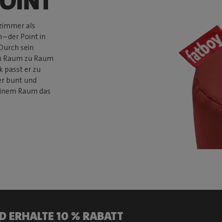
POINT
zimmer als
– der Point in
 Durch sein
on Raum zu Raum
 passt er zu
der bunt und
deinem Raum das
D ERHALTE 10 % RABATT