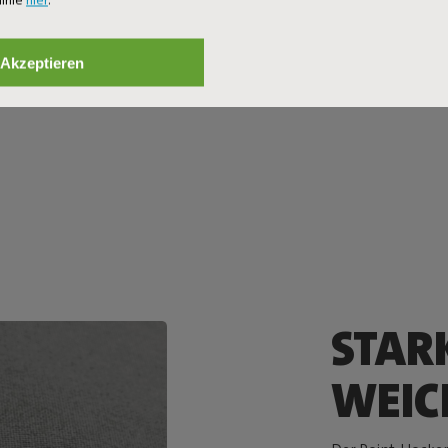
 Design-Interieur
eht aus 100 %
-Flaschen mit
Akzeptieren
STAR
WEIC