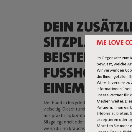
DEIN ZUSÄTZL
SITZPLATZ,
ME LOVE C
BEISTELLTISC
Im Gegensatz zum K
bewusst, welche Ar
FUSSHOCKER IN
Wir verwenden Cooki
die Ihnen gefallen,
INEM
Websiteverkehr zu 
Informationen über 
unsere Partner für 
Medien weiter. Dies
Der Point in Recycled Canvas ist klein, aber 
Partnern, Ihnen ein
vielseitig. Dieser runde Hocker ist die perfe
Erlebnis zu bieten. 
aus praktisch, komfortabel und eigenwillig. 
akzeptieren oder o
Sitzgelegenheit oder Beistelltisch – der Point i
Möchten Sie mehr e
wenn du ihn brauchst. Mit seinem robusten
unsere Cookie-Richt