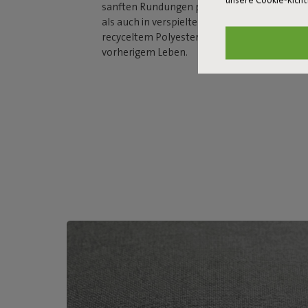
sanften Rundungen passt er sowohl ins klare
als auch in verspielte Räume. Der Bezug best
recyceltem Polyester, hauptsächlich aus PET
vorherigem Leben.