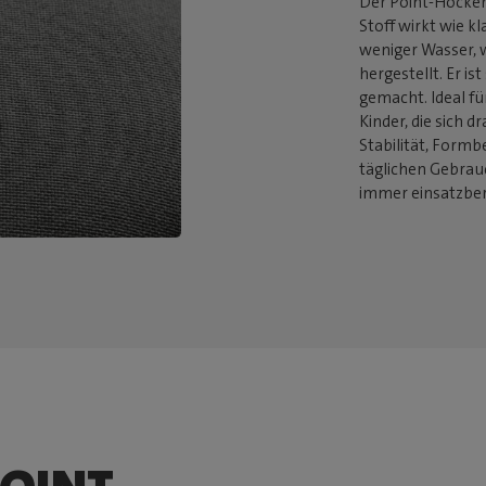
Der Point-Hocker 
Stoff wirkt wie k
weniger Wasser, 
hergestellt. Er is
gemacht. Ideal fü
Kinder, die sich d
Stabilität, Formb
täglichen Gebrauc
immer einsatzber