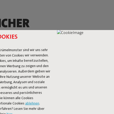
ICHER
OOKIES
H UND
rümelmonster sind wir uns sehr
ten von Cookies wir verwenden.
 E
es, um Inhalte bereitzustellen,
 Ihnen Werbung zu zeigen und den
analysieren. Außerdem geben wir
Ihre Nutzung unserer Website an
Werbung, Analysen und soziale
 ermöglicht es uns und unseren
überraschend
 besseres und persönlicheres
kte Kombination
Sie können alle Cookies
Ob als Fußbank,
ptionale Cookies
ablehnen
.
st zur Stelle,
rfahren? Lesen Sie mehr über
 Canvas-Look und
linie
hier
.