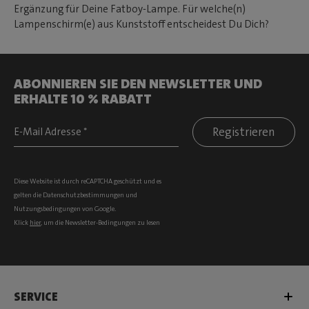
Ergänzung für Deine Fatboy-Lampe. Für welche(n)
Lampenschirm(e) aus Kunststoff entscheidest Du Dich?
ABONNIEREN SIE DEN NEWSLETTER UND
ERHALTE 10 % RABATT
Registrieren
Diese Website ist durch reCAPTCHA geschützt und es
gelten die
Datenschutzbestimmungen
und
Nutzungsbedingungen
von Google.
Klick
hier
, um die Newsletter-Bedingungen zu lesen
SERVICE