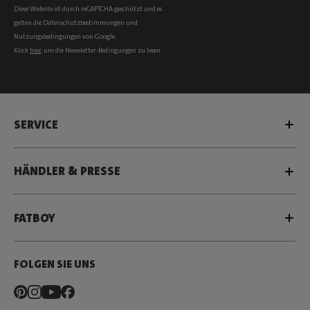
Diese Website ist durch reCAPTCHA geschützt und es
gelten die
Datenschutzbestimmungen
und
Nutzungsbedingungen
von Google.
Klick
hier
, um die Newsletter-Bedingungen zu lesen
SERVICE
HÄNDLER & PRESSE
FATBOY
FOLGEN SIE UNS