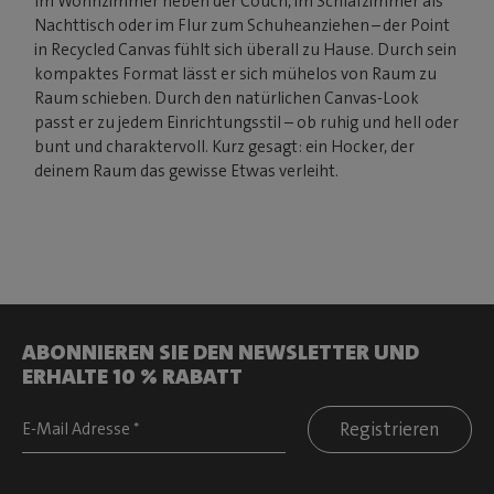
Im Wohnzimmer neben der Couch, im Schlafzimmer als
Nachttisch oder im Flur zum Schuheanziehen – der Point
in Recycled Canvas fühlt sich überall zu Hause. Durch sein
kompaktes Format lässt er sich mühelos von Raum zu
Raum schieben. Durch den natürlichen Canvas-Look
passt er zu jedem Einrichtungsstil – ob ruhig und hell oder
bunt und charaktervoll. Kurz gesagt: ein Hocker, der
deinem Raum das gewisse Etwas verleiht.
ABONNIEREN SIE DEN NEWSLETTER UND
ERHALTE 10 % RABATT
Registrieren