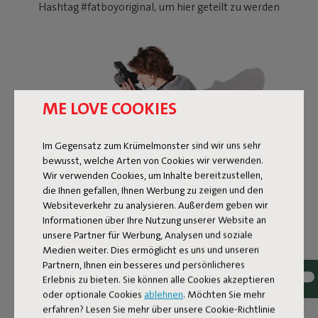
Hashtag #fatboyoriginal, um hier geteilt zu werden
ME LOVE COOKIES
Im Gegensatz zum Krümelmonster sind wir uns sehr
bewusst, welche Arten von Cookies wir verwenden.
Wir verwenden Cookies, um Inhalte bereitzustellen,
die Ihnen gefallen, Ihnen Werbung zu zeigen und den
Websiteverkehr zu analysieren. Außerdem geben wir
Informationen über Ihre Nutzung unserer Website an
unsere Partner für Werbung, Analysen und soziale
DEIN ZUSÄTZLICHER
Medien weiter. Dies ermöglicht es uns und unseren
SITZPLATZ, BEISTELLTISCH
Partnern, Ihnen ein besseres und persönlicheres
Erlebnis zu bieten. Sie können alle Cookies akzeptieren
UND FUSSHOCKER IN E
oder optionale Cookies
ablehnen
. Möchten Sie mehr
erfahren? Lesen Sie mehr über unsere Cookie-Richtlinie