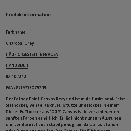
Produktinformation
Farbname
Charcoal Grey
HÄUFIG GESTELLTE FRAGEN
HANDBUCH
ID
107242
EAN
8719773075703
Der Fatboy Point Canvas Recycled ist multifunktional. Er ist
Sitzhocker, Beistelltisch, Fußstütze und Hocker in einem.
Dieser Fußhocker aus 100 % Canvas ist in verschiedenen
sanften Farben erhältlich. Er lädt nicht nur zum Ausruhen
ein, sondern ist auch stabil genug, um darauf zu stehen
oder Dinge abzustellen. Der Canvas-Stoff ist weder