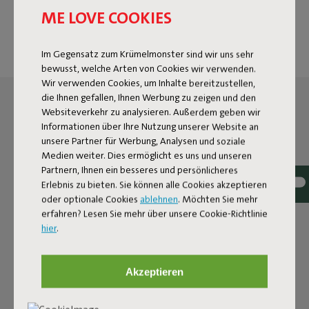
Haus zu gehen, weil es dunkel geworden ist? Ach was! Mit
ME LOVE COOKIES
Bolleke ist der Abend noch jung.
Im Gegensatz zum Krümelmonster sind wir uns sehr
bewusst, welche Arten von Cookies wir verwenden.
Wir verwenden Cookies, um Inhalte bereitzustellen,
die Ihnen gefallen, Ihnen Werbung zu zeigen und den
Websiteverkehr zu analysieren. Außerdem geben wir
Informationen über Ihre Nutzung unserer Website an
unsere Partner für Werbung, Analysen und soziale
Medien weiter. Dies ermöglicht es uns und unseren
Partnern, Ihnen ein besseres und persönlicheres
Erlebnis zu bieten. Sie können alle Cookies akzeptieren
oder optionale Cookies
ablehnen
. Möchten Sie mehr
erfahren? Lesen Sie mehr über unsere Cookie-Richtlinie
hier
.
Akzeptieren
DIE LED-KUGELLAMPE FÜR