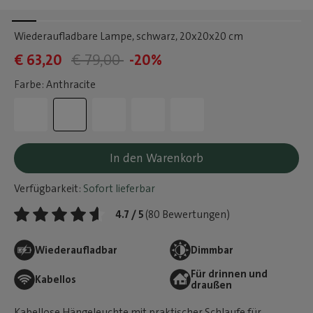
Wiederaufladbare Lampe, schwarz
, 20x20x20 cm
€ 63,20
€ 79,00
-20%
Farbe: Anthracite
In den Warenkorb
Verfügbarkeit:
Sofort lieferbar
4.7 / 5
(80 Bewertungen)
Wiederaufladbar
Dimmbar
Für drinnen und
Kabellos
draußen
Kabellose Hängeleuchte mit praktischer Schlaufe für