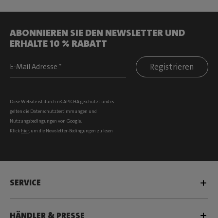
ABONNIEREN SIE DEN NEWSLETTER UND
ERHALTE 10 % RABATT
Registrieren
Diese Website ist durch reCAPTCHA geschützt und es
gelten die
Datenschutzbestimmungen
und
Nutzungsbedingungen
von Google.
Klick
hier
, um die Newsletter-Bedingungen zu lesen
SERVICE
HÄNDLER & PRESSE