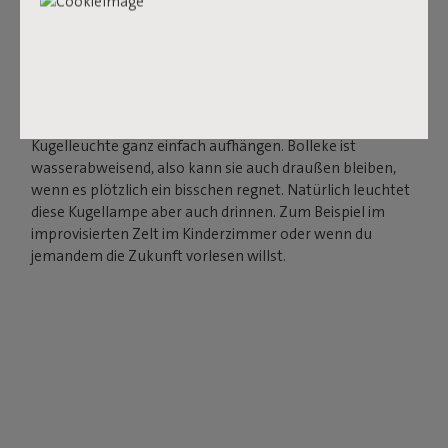
DRINNEN UND DRAUSSEN
Lade deine Bolleke über den USB-Anschluss auf und
genieße sofort stimmungsvolles Licht bis zu 24 Stunden,
in drei Einstellungen. Mit der Gummischlaufe, die wie ein
übergroßes Haargummi aussieht, kannst du die
Kugelleuchte ganz einfach aufhängen. Bolleke ist
wasserabweisend, also kann sie auch draußen bleiben,
wenn es plötzlich ein bisschen regnet. Natürlich leuchtet
diese Kugellampe aber auch drinnen. Zum Beispiel im
improvisierten Zelt im Kinderzimmer oder wenn du
jemandem die Zukunft vorlesen willst.